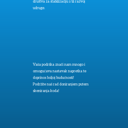
društva za stabilizaciju i/ili razvoj
udruge.
Vaša podrška znači nam mnogo i
omogućava nastavak napretka te
doprinos boljoj budućnosti!
Podržite naš rad doniranjem putem
skeniranja koda!