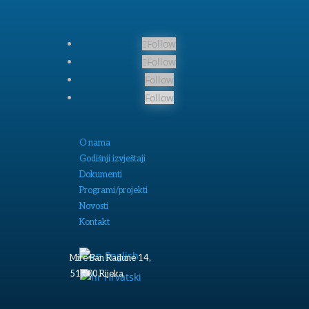
Follow
Follow
Follow
Follow
O nama
Godišnji izvještaji
Dokumenti
Programi/projekti
Novosti
Kontakt
English
Mire Ban Radune 14,
51 000 Rijeka
Hrvatski