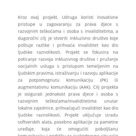
Kroz ovaj projekt, Udruga koristi inovativne
pristupe u zagovaranju za prava djece s
razvojnim
teškoćama i osoba s invaliditetima, a
dugoročni cilj je stvoriti inkluzivno društvo koje
poštuje razlike i prihvaća
invaliditet kao dio
ljudske raznolikosti. Projekt se fokusira na
poticanje razvoja inkluzivnog društva i
pružanje
socijalnih usluga s pristupom temeljenim na
ljudskim pravima, istraživanju i razvoju aplikacije
za potpomognutu komunikaciju (PK) ili
augmentativnu komunikaciju (AAK).
Cilj projekta
je osigurati jednakost prava djece i osoba s
razvojnim teškoćama/invaliditetima unutar
lokalne zajednice, prihvaćajući invaliditet kao dio
ljudske raznolikosti. Projekt uključuje izradu
softverskih alata, posebno aplikacije za pametne
uređaje, koja će omogućiti poboljšanu
komunikaciju i podršku za svakodnevne situacije