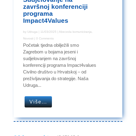
završnoj konferenciji
programa
Impact4Values
by
Udruga
|
11/03/2025
|
Abeceda komuniciranja
,
Novosti
| 0 Comments
Početak tjedna obilježili smo
Zagrebom u bojama jeseni i
sudjelovanjem na završnoj
konferenciji programa Impact4values
Civilno društvo u Hrvatskoj – od
preživljavanja do strategije. Naša
Udruga...
Više...