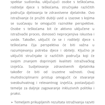
spektar sudionika, uključujući osobe s teškoćama,
roditelje djece s teškoćama, stručnjake različitih
područja djelovanja te zdravstvene djelatnike. Ovo
istraživanje će pružiti dublji uvid u izazove s kojima
se suočavaju te omogućiti raznolike perspektive.
Osobe s teškoćama bit će aktivno uključene u
istraživački proces, donoseći neprocjenjiva iskustva i
uvide. Također, uključit će se i roditelji djece s
teškoćama čija perspektiva će biti važna u
razumijevanju potreba djece i obitelji. Ključno je
uključiti stručnjake iz različitih područja koji će
svojim znanjem doprinijeti kvaliteti istraživačkog
izvješća. Sudjelovanje zdravstvenih djelatnika
također će biti od izuzetne važnosti. Ovaj
multidisciplinarni pristup omogućit će stvaranje
sveobuhvatnog i relevantnog izvješća, postavljajući
temelje za daljnje zagovaranje inkluzivnih politika i
praksi.
➢ Temeljem prikupljenih rezultata istraživanja razviti