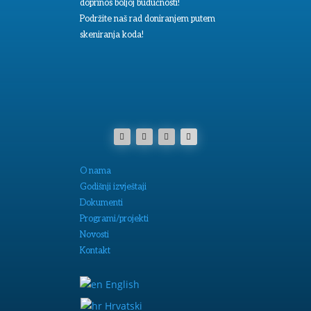
doprinos boljoj budućnosti!
Podržite naš rad doniranjem putem
skeniranja koda!
O nama
Godišnji izvještaji
Dokumenti
Programi/projekti
Novosti
Kontakt
English
Hrvatski