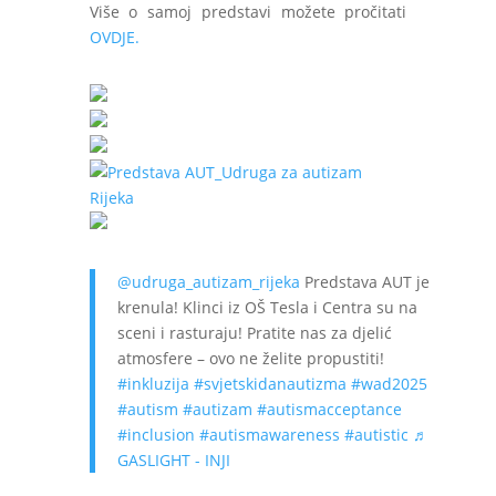
Više o samoj predstavi možete pročitati
OVDJE.
@udruga_autizam_rijeka
Predstava AUT je
krenula! Klinci iz OŠ Tesla i Centra su na
sceni i rasturaju! Pratite nas za djelić
atmosfere – ovo ne želite propustiti!
#inkluzija
#svjetskidanautizma
#wad2025
#autism
#autizam
#autismacceptance
#inclusion
#autismawareness
#autistic
♬
GASLIGHT - INJI