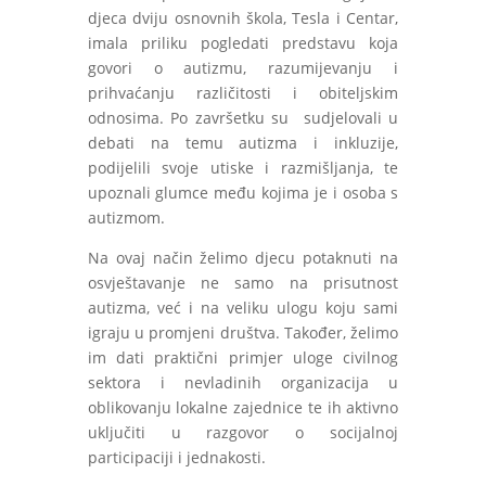
djeca dviju osnovnih škola, Tesla i Centar,
imala priliku pogledati predstavu koja
govori o autizmu, razumijevanju i
prihvaćanju različitosti i obiteljskim
odnosima. Po završetku su sudjelovali u
debati na temu autizma i inkluzije,
podijelili svoje utiske i razmišljanja, te
upoznali glumce među kojima je i osoba s
autizmom.
Na ovaj način želimo djecu potaknuti na
osvještavanje ne samo na prisutnost
autizma, već i na veliku ulogu koju sami
igraju u promjeni društva. Također, želimo
im dati praktični primjer uloge civilnog
sektora i nevladinih organizacija u
oblikovanju lokalne zajednice te ih aktivno
uključiti u razgovor o socijalnoj
participaciji i jednakosti.