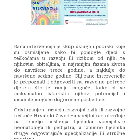
Rana intervencija je skup usluga i podrški koje
su osmišljene kako bi pomogle djeci s
teškoćama u razvoju ili rizikom od njih, te
njihovim obiteljima, u najranijim fazama života
do navršene treće godine, a najdulje do
navršene sedme godine.
Cilj rane intervencije
je prepoznati i odgovoriti na razvojne potrebe
djeteta što je ranije moguće, kako bi se
maksimalno iskoristio njihov potencijal i
smanjile moguće dugoročne posljedice.
Odstupanje u razvoju, razvojni rizik ili razvojne
teškoće Hrvatski Zavod za socijlni rad utvrđuje
na temelju mišljenja liječnika specijaliste
neonatologa ili pedijatra, a iznimno liječnika
druge odgovarajuće specijalizacije ili stručne