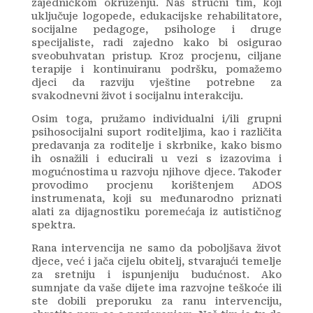
zajedničkom okruženju. Naš stručni tim, koji
uključuje logopede, edukacijske rehabilitatore,
socijalne pedagoge, psihologe i druge
specijaliste, radi zajedno kako bi osigurao
sveobuhvatan pristup. Kroz procjenu, ciljane
terapije i kontinuiranu podršku, pomažemo
djeci da razviju vještine potrebne za
svakodnevni život i socijalnu interakciju.
Osim toga, pružamo individualni i/ili grupni
psihosocijalni suport roditeljima, kao i različita
predavanja za roditelje i skrbnike, kako bismo
ih osnažili i educirali u vezi s izazovima i
mogućnostima u razvoju njihove djece. Također
provodimo procjenu korištenjem ADOS
instrumenata, koji su međunarodno priznati
alati za dijagnostiku poremećaja iz autističnog
spektra.
Rana intervencija ne samo da poboljšava život
djece, već i jača cijelu obitelj, stvarajući temelje
za sretniju i ispunjeniju budućnost. Ako
sumnjate da vaše dijete ima razvojne teškoće ili
ste dobili preporuku za ranu intervenciju,