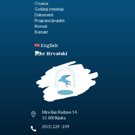
O nama
Godišnji izvještaji
Dokumenti
Programi/projekti
Novosti
Kontakt
English
Hrvatski
Mire Ban Radune 14,

51 000 Rijeka
(051) 229 -239
