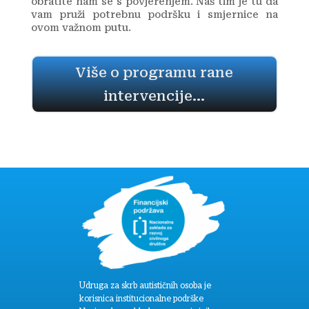
obratite nam se s povjerenjem. Naš tim je tu da
vam pruži potrebnu podršku i smjernice na
ovom važnom putu.
Više o programu rane
intervencije...
Udruga za skrb autističnih osoba je
korisnica institucionalne podrške