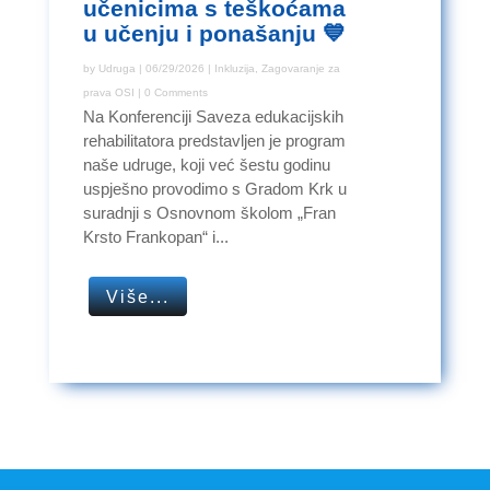
učenicima s teškoćama
u učenju i ponašanju 💙
by
Udruga
|
06/29/2026
|
Inkluzija
,
Zagovaranje za
prava OSI
| 0 Comments
Na Konferenciji Saveza edukacijskih
rehabilitatora predstavljen je program
naše udruge, koji već šestu godinu
uspješno provodimo s Gradom Krk u
suradnji s Osnovnom školom „Fran
Krsto Frankopan“ i...
Više...