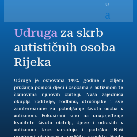
Udruga
za skrb
autističnih osoba
Rijeka
Udruga je osnovana 1992. godine s ciljem
pružanja pomoći djeci i osobama s autizmom te
članovima njihovih obitelji. Naša zajednica
okuplja roditelje, rodbinu, stručnjake i sve
zainteresirane za poboljšanje života osoba s
autizmom. Fokusirani smo na unaprjeđenje
kvalitete života obitelji, djece i odraslih s
autizmom kroz suradnju i podršku. Naši
programi obuhvaćaju različite aspekte života