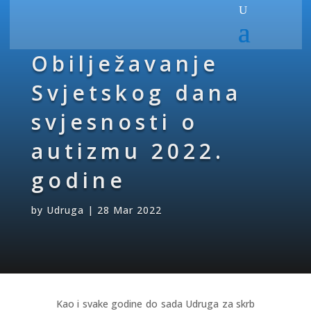
Obilježavanje
Svjetskog dana
svjesnosti o
autizmu 2022.
godine
by
Udruga
|
28 Mar 2022
Kao i svake godine do sada Udruga za skrb