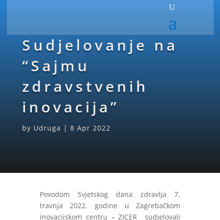
Sudjelovanje na
“Sajmu
zdravstvenih
inovacija”
by
Udruga
|
8 Apr 2022
Povodom Svjetskog dana zdravlja 7.
travnja 2022. godine u Zagrebačkom
inovacijskom centru – ZICER sudjelovali