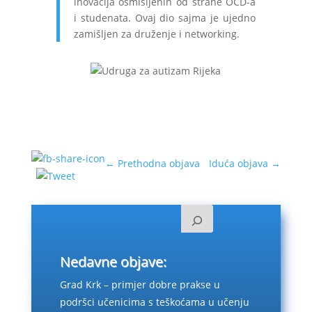
inovacija osmišljenih od strane OCD-a
i studenata. Ovaj dio sajma je ujedno
zamišljen za druženje i networking.
←
Prethodna objava
Iduća objava
→
Nedavne objave:
Grad Krk – primjer dobre prakse u
podršci učenicima s teškoćama u učenju