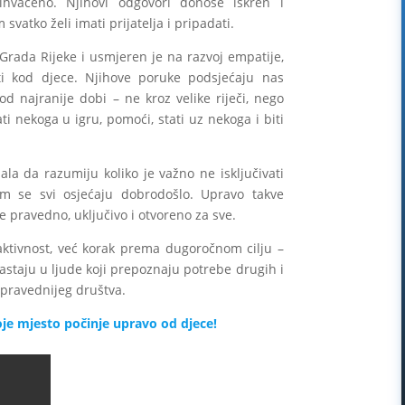
vaćeno. Njihovi odgovori donose iskren i
vatko želi imati prijatelja i pripadati.
 Grada Rijeke i usmjeren je na razvoj empatije,
sti kod djece. Njihove poruke podsjećaju nas
 od najranije dobi – ne kroz velike riječi, nego
i nekoga u igru, pomoći, stati uz nekoga i biti
la da razumiju koliko je važno ne isključivati
em se svi osjećaju dobrodošlo. Upravo takve
je pravedno, uključivo i otvoreno za sve.
aktivnost, već korak prema dugoročnom cilju –
rastaju u ljude koji prepoznaju potrebe drugih i
 pravednijeg društva.
je mjesto počinje upravo od djece!