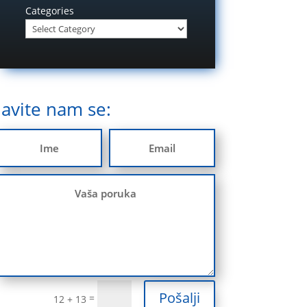
Categories
Javite nam se:
Pošalji
=
12 + 13