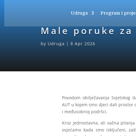
Udruga
Program i proje
Male poruke za 
by
Udruga
|
8 Apr 2026
Povodom obilježavanja Svjetskog d
AUT u kojem smo djeci dali prostor da
i međusobnoj podršci.
Kroz jednostavna, ali važna pitanj
osjećamo kada smo isključeni, zaš