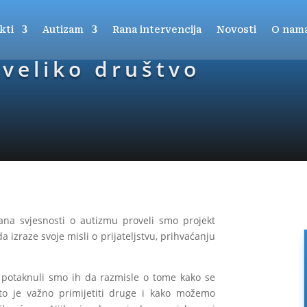
kti
Autizam
Rana intervencija
Novosti
O nam
veliko društvo
ana svjesnosti o autizmu proveli smo projekt
 izraze svoje misli o prijateljstvu, prihvaćanju
a potaknuli smo ih da razmisle o tome kako se
to je važno primijetiti druge i kako možemo