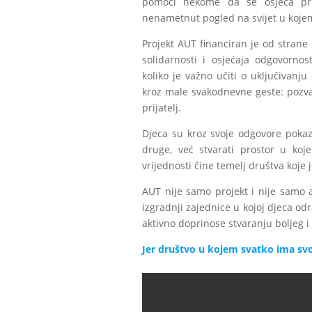
pomoći nekome da se osjeća prih
nenametnut pogled na svijet u kojem s
Projekt AUT financiran je od strane
solidarnosti i osjećaja odgovorno
koliko je važno učiti o uključivanju
kroz male svakodnevne geste: pozvat
prijatelj.
Djeca su kroz svoje odgovore pokaza
druge, već stvarati prostor u koj
vrijednosti čine temelj društva koje 
AUT nije samo projekt i nije samo 
izgradnji zajednice u kojoj djeca od
aktivno doprinose stvaranju boljeg i
Jer društvo u kojem svatko ima svo