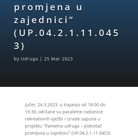
promjena u
zajednici“
(UP.04.2.1.11.045
3)
by
Udruga
|
25 Mar 2023
Jučer, 24.3.2023. u trajanju od 18:00 do
19:30, održane su paralelne radionice
rekreativnih vježbi i izrade sapuna u
projektu “Pametna udruga – pokretač
promjena u zajednici” (UP.04.2.1.11.0453)