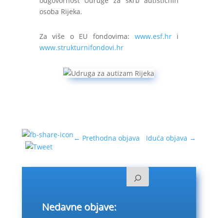
odgovornost Udruge za skrb autističnih
osoba Rijeka.
Za više o EU fondovima:
www.esf.hr
i
www.strukturnifondovi.hr
←
Prethodna objava
Iduća objava
→
Nedavne objave: