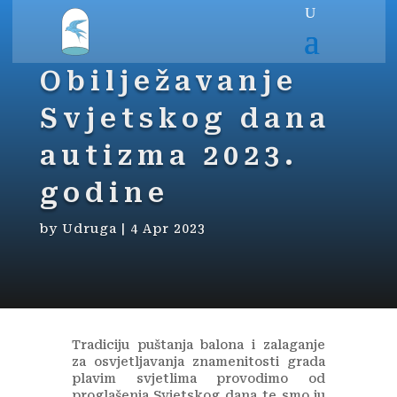
Obilježavanje
Svjetskog dana
autizma 2023.
godine
by
Udruga
|
4 Apr 2023
Tradiciju puštanja balona i zalaganje
za osvjetljavanja znamenitosti grada
plavim svjetlima provodimo od
proglašenja Svjetskog dana te smo ju