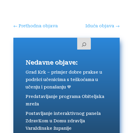
←
Prethodna objava
Iduća objava
→
Nedavne objave:
Grad Krk – primjer dobre prakse u
podršci učenicima s teškoćama u
učenju i ponašanju 💙
Predstavljanje programa Obiteljska
mreža
Postavljanje interaktivnog panela
ZdravKom u Domu zdravlja
Varaždinske županije