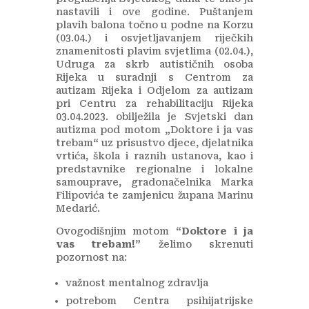
nastavili i ove godine. Puštanjem
plavih balona točno u podne na Korzu
(03.04.) i osvjetljavanjem riječkih
znamenitosti plavim svjetlima (02.04.),
Udruga za skrb autističnih osoba
Rijeka u suradnji s Centrom za
autizam Rijeka i Odjelom za autizam
pri Centru za rehabilitaciju Rijeka
03.04.2023. obilježila je Svjetski dan
autizma pod motom
„
Doktore i ja vas
trebam
“
uz prisustvo djece, djelatnika
vrtića, škola i raznih ustanova, kao i
predstavnike regionalne i lokalne
samouprave, gradonačelnika Marka
Filipovića te zamjenicu župana Marinu
Medarić.
Ovogodišnjim motom
“Doktore i ja
vas trebam!”
želimo skrenuti
pozornost na:
važnost mentalnog zdravlja
potrebom Centra psihijatrijske