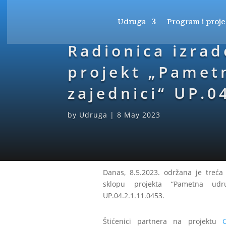
Udruga
Program i proje
Radionica izrad
projekt „Pamet
zajednici“ UP.0
by
Udruga
|
8 May 2023
Danas, 8.5.2023. održana je treća
sklopu projekta “Pametna ud
UP.04.2.1.11.0453.
Štićenici partnera na projektu