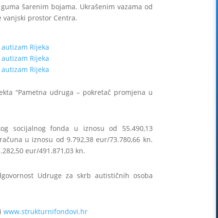
dio guma šarenim bojama. Ukrašenim vazama od
vanjski prostor Centra.
jekta “Pametna udruga – pokretač promjena u
skog socijalnog fonda u iznosu od 55.490,13
oračuna u iznosu od 9.792,38 eur/73.780,66 kn.
.282,50 eur/491.871,03 kn.
odgovornost Udruge za skrb autističnih osoba
i
www.strukturnifondovi.hr