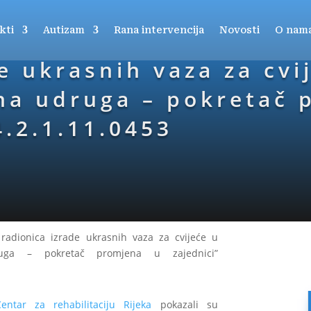
kti
Autizam
Rana intervencija
Novosti
O nam
e ukrasnih vaza za cvij
na udruga – pokretač 
4.2.1.11.0453
 radionica izrade ukrasnih vaza za cvijeće u
ruga – pokretač promjena u zajednici”
Centar za rehabilitaciju Rijeka
pokazali su