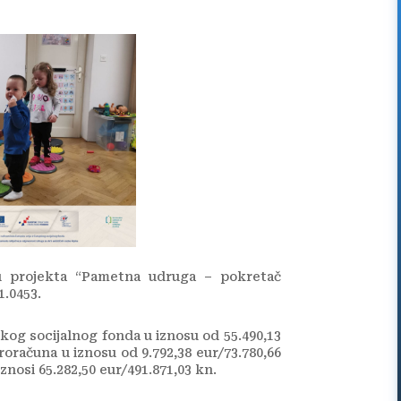
u projekta “Pametna udruga – pokretač
1.0453.
skog socijalnog fonda u iznosu od 55.490,13
roračuna u iznosu od 9.792,38 eur/73.780,66
nosi 65.282,50 eur/491.871,03 kn.