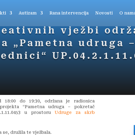
kti
Autizam
Rana intervencija
Novosti
O nam
eativnih vježbi održ
ta „Pametna udruga 
ednici“ UP.04.2.1.11
od 18:00 do 19:30, održana je radionica
u projekta “Pametna udruga – pokretač
2.1.11.0453 u prostoru
Udruge za skrb
 se, družila te vježbala.