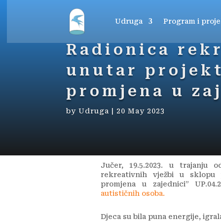
Udruga
Program i proje
Radionica rekr
unutar projek
promjena u zaj
by
Udruga
|
20 May 2023
Jučer, 19.5.2023. u trajanju 
rekreativnih vježbi u sklop
promjena u zajednici” UP.04.
autističnih osoba.
Djeca su bila puna energije, igrala