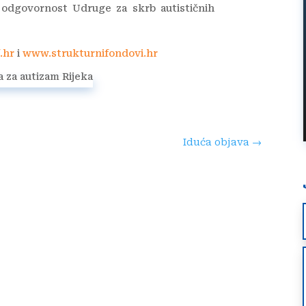
e odgovornost Udruge za skrb autističnih
.hr
i
www.strukturnifondovi.hr
Iduća objava
→