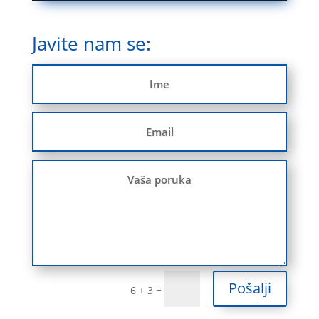
Javite nam se:
Pošalji
=
6 + 3