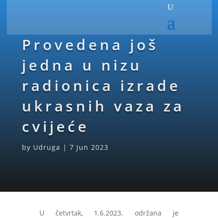
Provedena još
jedna u nizu
radionica izrade
ukrasnih vaza za
cvijeće
by
Udruga
|
7 Jun 2023
U četvrtak, 1.6.2023. održana je