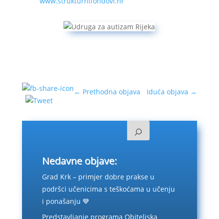
www.strukturnifondovi.hr
←
Prethodna objava
Iduća objava
→
Nedavne objave:
Grad Krk – primjer dobre prakse u
podršci učenicima s teškoćama u učenju
i ponašanju 💙
Predstavljanje programa Obiteljska