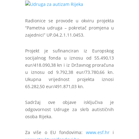
Radionice se provode u okviru projekta
“Pametna udruga – pokretač promjena u
zajednici” UP.04.2.1.11.0453.
Projekt je sufinanciran iz Europskog
socijalnog fonda u iznosu od 55.490,13
eur/418.090,38 kn i iz Državnog proračuna
u iznosu od 9.792,38 eur/73.780,66 kn.
Ukupna vrijednost projekta iznosi
65.282,50 eur/491.871,03 kn.
Sadržaj ove objave isključiva je
odgovornost Udruge za skrb autističnih
osoba Rijeka.
Za više o EU fondovima:
www.esf.hr
i