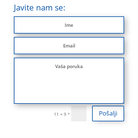
Javite nam se:
Pošalji
=
11 + 9