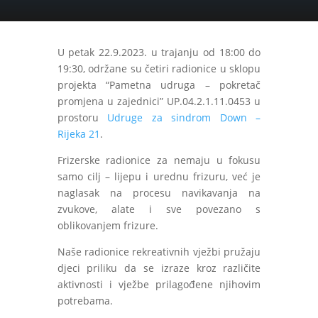
U petak 22.9.2023. u trajanju od 18:00 do
19:30, održane su četiri radionice u sklopu
projekta “Pametna udruga – pokretač
promjena u zajednici” UP.04.2.1.11.0453 u
prostoru
Udruge za sindrom Down –
Rijeka 21
.
Frizerske radionice za nemaju u fokusu
samo cilj – lijepu i urednu frizuru, već je
naglasak na procesu navikavanja na
zvukove, alate i sve povezano s
oblikovanjem frizure.
Naše radionice rekreativnih vježbi pružaju
djeci priliku da se izraze kroz različite
aktivnosti i vježbe prilagođene njihovim
potrebama.