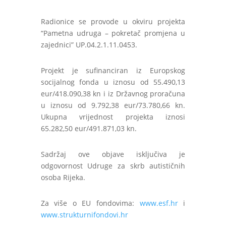
Radionice se provode u okviru projekta
“Pametna udruga – pokretač promjena u
zajednici” UP.04.2.1.11.0453.
Projekt je sufinanciran iz Europskog
socijalnog fonda u iznosu od 55.490,13
eur/418.090,38 kn i iz Državnog proračuna
u iznosu od 9.792,38 eur/73.780,66 kn.
Ukupna vrijednost projekta iznosi
65.282,50 eur/491.871,03 kn.
Sadržaj ove objave isključiva je
odgovornost Udruge za skrb autističnih
osoba Rijeka.
Za više o EU fondovima:
www.esf.hr
i
www.strukturnifondovi.hr