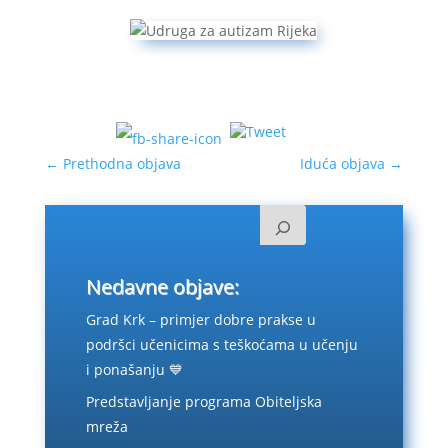
←
Prethodna objava
Iduća objava
→
Nedavne objave:
Grad Krk – primjer dobre prakse u
podršci učenicima s teškoćama u učenju
i ponašanju 💙
Predstavljanje programa Obiteljska
mreža