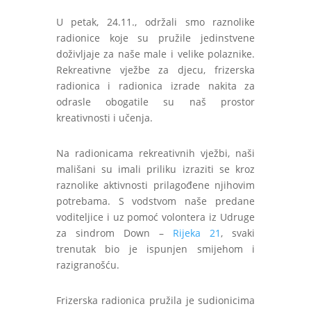
U petak, 24.11., održali smo raznolike
radionice koje su pružile jedinstvene
doživljaje za naše male i velike polaznike.
Rekreativne vježbe za djecu, frizerska
radionica i radionica izrade nakita za
odrasle obogatile su naš prostor
kreativnosti i učenja.
Na radionicama rekreativnih vježbi, naši
mališani su imali priliku izraziti se kroz
raznolike aktivnosti prilagođene njihovim
potrebama. S vodstvom naše predane
voditeljice i uz pomoć volontera iz Udruge
za sindrom Down –
Rijeka 21
, svaki
trenutak bio je ispunjen smijehom i
razigranošću.
Frizerska radionica pružila je sudionicima