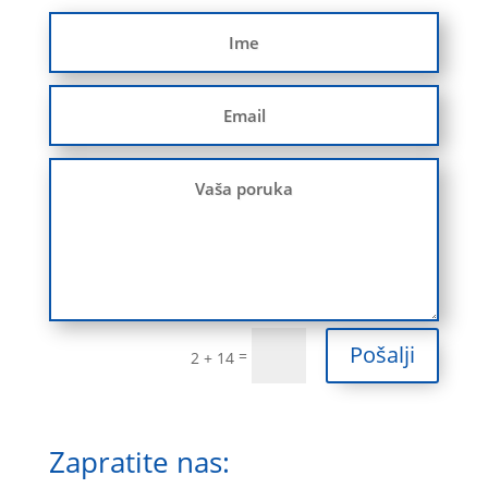
Pošalji
=
2 + 14
Zapratite nas: