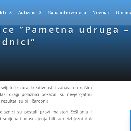
kti
Autizam
Rana intervencija
Novosti
O nam
ice ”Pametna udruga –
dnici”
svijetu frizura, kreativnosti i zabave na našim
Naši dragi polaznici pokazali su nevjerojatnu
rezultati su bili čarobni!
laznici su postali pravi majstori češljanja i
i smijeha i oduševljenja bili su neizbježni dok