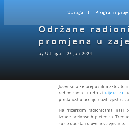
Udruga
Program i proje
Održane radion
promjena u zaje
by
Udruga
|
26 Jan 2024
Jučer smo se prepustili maštovitom 
radionicama u udruzi
Rijeka 21
. 
predanost u učenju novih vještina, a 
Na frizerskim radionicama, naši po
izrade prekrasnih pletenica. Trenuc
su se upuštali u ove nove vještine.