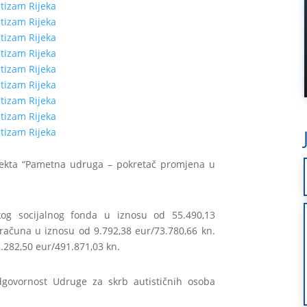
jekta “Pametna udruga – pokretač promjena u
skog socijalnog fonda u iznosu od 55.490,13
oračuna u iznosu od 9.792,38 eur/73.780,66 kn.
.282,50 eur/491.871,03 kn.
odgovornost Udruge za skrb autističnih osoba