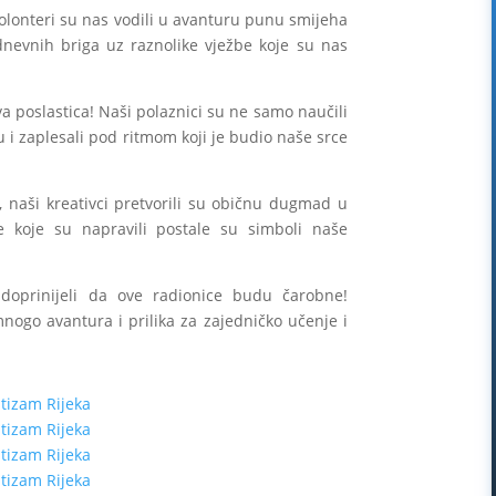
olonteri su nas vodili
u avanturu punu smijeha
dnevnih briga uz raznolike vježbe koje su nas
a poslastica! Naši polaznici su ne samo naučili
u i zaplesali pod ritmom koji je budio naše srce
a, naši kreativci pretvorili su običnu dugmad u
e koje su napravili postale su simboli naše
 doprinijeli da ove radionice budu čarobne!
nogo avantura i prilika za zajedničko učenje i