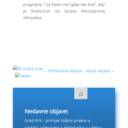
programa “I ja želim reći gdje me boli”, koji
je financiran od strane Ministarstva
zdravstva.
←
Prethodna objava
Iduća objava
→
Nedavne objave:
Grad Krk – primjer dobre prakse u
podršci učenicima s teškoćama u učenju