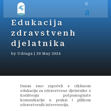
Edukacija
zdravstvenh
djelatnika
by
Udruga
|
29 May 2024
Danas smo započeli s ciklusom
edukacija za zdravstvene djelatnike o
korištenju potpomognute
komunikacije u praksi i pilikom
zdravstvenih intervencija.