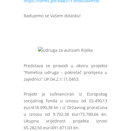
https://forms.gle/k4w3TY3mtkuoiAm96
Radujemo se Vašem dolasku!
Predstava se provodi u okviru projekta
“Pametna udruga – pokretač promjena u
zajednici” UP.04.2.1.11.0453.
Projekt je sufinanciran iz Europskog
socijalnog fonda u iznosu od 55.490,13
eur/418.090,38 kn i iz Državnog proračuna
u iznosu od 9.792,38 eur/73.780,66 kn.
Ukupna vrijednost projekta iznosi
65.282,50 eur/491.871,03 kn.