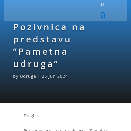
Pozivnica na
predstavu
”Pametna
udruga”
by
Udruga
|
26 Jun 2024
Dragi svi,
Pozivamo vas na predstavu “Pametna