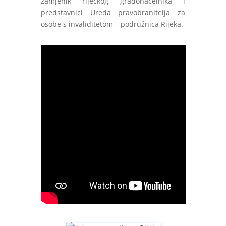
zamjenik riječkog gradonačelnika i
predstavnici Ureda pravobranitelja za
osobe s invaliditetom – podružnica Rijeka.