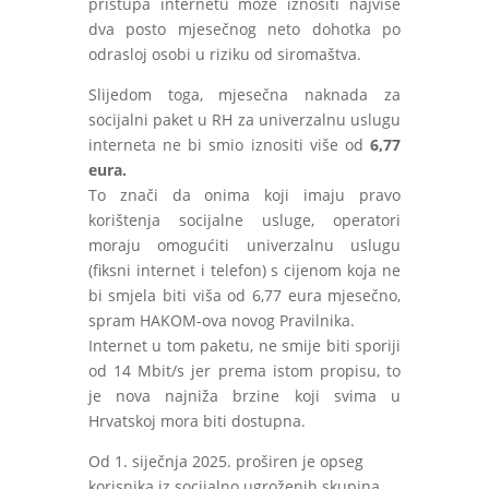
pristupa internetu može iznositi najviše
dva posto mjesečnog neto dohotka po
odrasloj osobi u riziku od siromaštva.
Slijedom toga, mjesečna naknada za
socijalni paket u RH za univerzalnu uslugu
interneta ne bi smio iznositi više od
6,77
eura.
To znači da onima koji imaju pravo
korištenja socijalne usluge, operatori
moraju omogućiti univerzalnu uslugu
(fiksni internet i telefon) s cijenom koja ne
bi smjela biti viša od 6,77 eura mjesečno,
spram HAKOM-ova novog Pravilnika.
Internet u tom paketu, ne smije biti sporiji
od 14 Mbit/s jer prema istom propisu, to
je nova najniža brzine koji svima u
Hrvatskoj mora biti dostupna.
Od 1. siječnja 2025. proširen je opseg
korisnika iz socijalno ugroženih skupina.