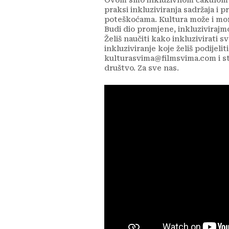
praksi inkluziviranja sadržaja i 
poteškoćama. Kultura može i mora
Budi dio promjene, inkluzivirajmo
Želiš naučiti kako inkluzivirati s
inkluziviranje koje želiš podijeli
kulturasvima@filmsvima.com i stv
društvo. Za sve nas.