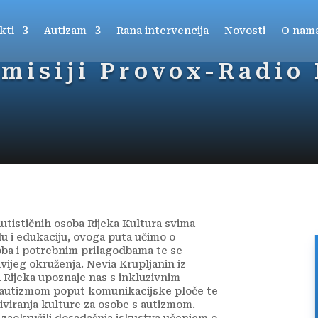
kti
Autizam
Rana intervencija
Novosti
O nam
misiji Provox-Radio 
utističnih osoba Rijeka Kultura svima
lu i edukaciju, ovoga puta učimo o
soba i potrebnim prilagodbama te se
vijeg okruženja. Nevia Krupljanin iz
 Rijeka upoznaje nas s inkluzivnim
s autizmom poput komunikacijske ploče te
iviranja kulture za osobe s autizmom.
aokružili dosadašnja iskustva učenjem o