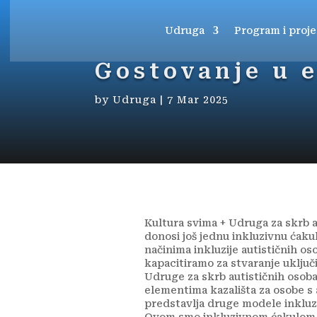
Udruga
Program i proje
Gostovanje u e
by
Udruga
|
7 Mar 2025
Kultura svima + Udruga za skrb a
donosi još jednu inkluzivnu ćaku
načinima inkluzije autističnih o
kapacitiramo za stvaranje uključi
Udruge za skrb autističnih osoba
elementima kazališta za osobe 
predstavlja druge modele inkluz
Ovom smo inkluzivnom ćakulom z