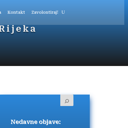
a
Kontakt
Zavolontiraj!
Rijeka
Nedavne objave: