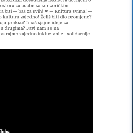
prostora za osobe sa senzoričkim
 biti — baš za svih! ❤ — Kultura svima! —
 kulturu zajedno! Želiš biti dio promjene?
voju praksu? Imaš sjajne ideje za
ti s drugima? Javi nam se na
arajmo zajedno inkluzivnije i solidarnije