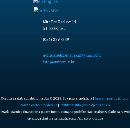
English
Hrvatski
Mire Ban Radune 14,
51 000 Rijeka
(051) 229 -239
udruga.autizam.rijeka@gmail.com
info@autizam-ri.hr
Udruga za skrb autističnih osoba © 2025. Sva prava pridržana |
Izjava o pristupačnosti
|
Zaštita osobnih podataka
|
Politika zaštita prava djece i OSI-a
Izrada starnice financirana putem Institucionalne podrške Nacionalne zaklade za razvoj
civilnoga društva za stabilizaciju i/ili razvoj udruge