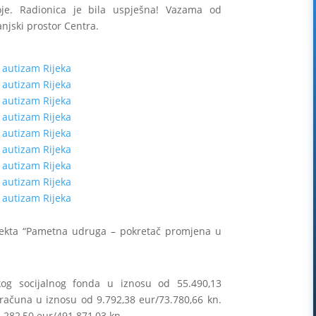
oje. Radionica je bila uspješna! Vazama od
njski prostor Centra.
jekta “Pametna udruga – pokretač promjena u
skog socijalnog fonda u iznosu od 55.490,13
oračuna u iznosu od 9.792,38 eur/73.780,66 kn.
.282,50 eur/491.871,03 kn.