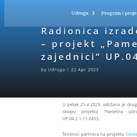
Udruga
Program i proje
Radionica izrad
– projekt „Pam
zajednici“ UP.0
by
Udruga
|
22 Apr 2023
U petak 21.4.2023. održana je drug
sklopu projekta “Pametna ud
UP.04.2.1.11.0453.
Štićenici partnera na projektu
Centa