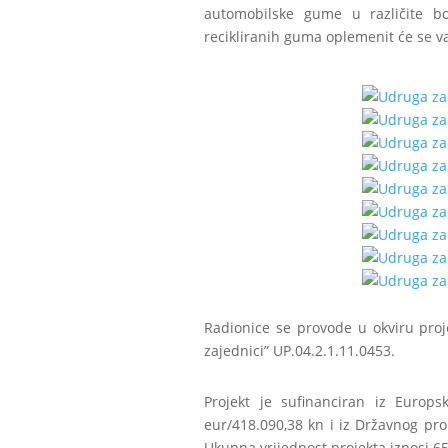
automobilske gume u različite b
recikliranih guma oplemenit će se va
Radionice se provode u okviru pro
zajednici” UP.04.2.1.11.0453.
Projekt je sufinanciran iz Europ
eur/418.090,38 kn i iz Državnog pr
Ukupna vrijednost projekta iznosi 65