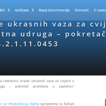
kti
Autizam
Rana intervencija
Novosti
O nam
e ukrasnih vaza za cvi
etna udruga – pokreta
4.2.1.11.0453
a radionica izrade ukrasnih vaza za cvijeće u
ruga – pokretač promjena u zajednici”
r za rehabilitaciju Rijeka
sprejevima su farbali