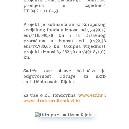
projekta “Pametna udruga – pokretač
promjena u zajednici”
UP.04.2.1.11.0453.
Projekt je sufinanciran iz Europskog
socijalnog fonda u iznosu od 55.490,13
eur/418.090,38 kn i iz Državnog
proračuna u iznosu od 9.792,38
eur/73.780,66 kn. Ukupna vrijednost
projekta iznosi 65.282,50 eur/491.871,03
kn.
Sadržaj ove objave isključiva je
odgovornost Udruge za skrb
autističnih osoba Rijeka.
Za više o EU fondovima:
www.esf.hr
i
www.strukturnifondovi.hr