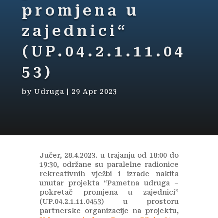
promjena u
zajednici“
(UP.04.2.1.11.04
53)
by
Udruga
|
29 Apr 2023
Jučer, 28.4.2023. u trajanju od 18:00 do
19:30, održane su paralelne radionice
rekreativnih vježbi i izrade nakita
unutar projekta “Pametna udruga –
pokretač promjena u zajednici”
(UP.04.2.1.11.0453) u prostoru
partnerske organizacije na projektu,