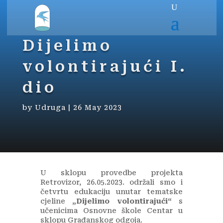
Dijelimo
volontirajući I.
dio
by
Udruga
|
26 May 2023
U sklopu provedbe projekta
Retrovizor, 26.05.2023. održali smo i
četvrtu edukaciju unutar tematske
cjeline
„Dijelimo volontirajući“
s
učenicima Osnovne škole Centar u
sklopu Građanskog odgoja.