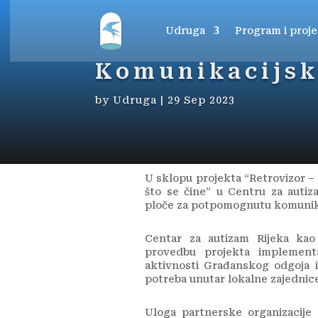
Udruga
Program i proje
Komunikacijsk
by
Udruga
|
29 Sep 2023
U sklopu projekta “Retrovizor –
što se čine” u Centru za autiz
ploče za potpomognutu komunik
Centar za autizam Rijeka kao 
provedbu projekta implementa
aktivnosti Građanskog odgoja i 
potreba unutar lokalne zajednice
Uloga partnerske organizacije