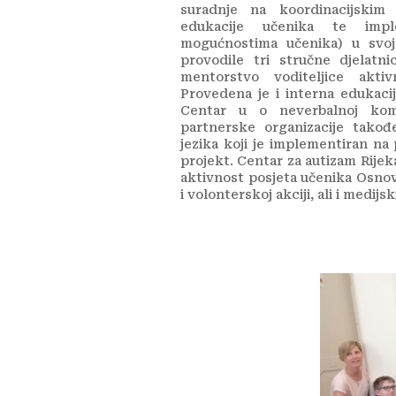
suradnje na koordinacijskim
edukacije učenika te imple
mogućnostima učenika) u svoj
provodile tri stručne djelatn
mentorstvo voditeljice aktiv
Provedena je i interna edukaci
Centar u o neverbalnoj komun
partnerske organizacije takođ
jezika koji je implementiran na
projekt. Centar za autizam Rijek
aktivnost posjeta učenika Osnov
i volonterskoj akciji, ali i medij