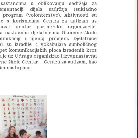
 sastancima u oblikovanju sadržaja za
mentaciji dijela sadržaja (sukladno
 program (volonterstvo). Aktivnosti su
ice s korisnicima Centra za autizam uz
nosti unutar partnerske organizacije.
ja nastavnim djelatnicima Osnovne škole
ikaciji i njenoj primjeni. Djelatnice
er su izradile 4 vokabulara simboličnog
 pet komunikacijskih ploča izrađenih kroz
a je uz Udrugu organizirao i izvannastavnu
ne škole Centar – Centru za autizam, kao
skim nastupima.