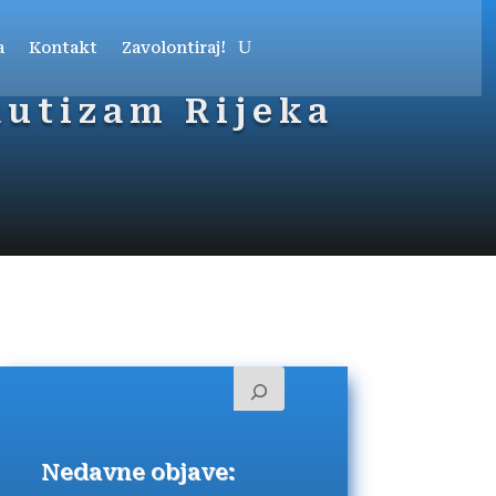
a
Kontakt
Zavolontiraj!
autizam Rijeka
Nedavne objave: