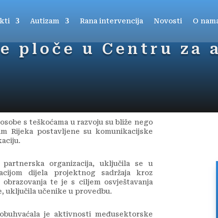
kti
Autizam
Rana intervencija
Novosti
O nam
e ploče u Centru za 
 osobe s teškoćama u razvoju su bliže nego
am Rijeka postavljene su komunikacijske
aciju.
partnerska organizacija, uključila se u
cijom dijela projektnog sadržaja kroz
obrazovanja te je s ciljem osvještavanja
, uključila učenike u provedbu.
 obuhvaćala je aktivnosti međusektorske