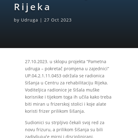
Rijeka
by
Udruga
|
27 Oct 2023
27.10.2023. u sklopu projekta “Pametna
udruga – pokretač promjena u zajednici”
UP.04.2.1.11.0453 održala se radionica
šišanja u Centru za rehabilitaciju Rijeka.
Voditeljica radionice je šišala muške
korisnike i tijekom toga ih učila kako treba
biti miran u frizerskoj stolici i koje alate
koristi frizer prilikom šišanja.
Sudionici su strpljivo čekali svoj red za
novu frizuru, a prilikom šišanja su bili
zadivljujuće mirni i disciplinirani.