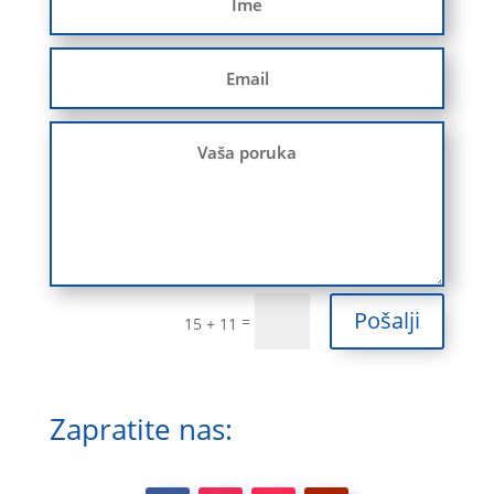
Pošalji
=
15 + 11
Zapratite nas: