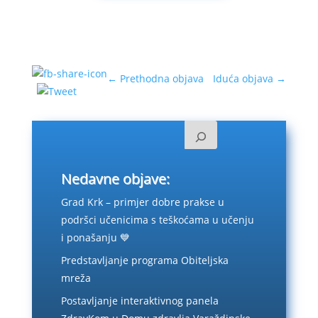
←
Prethodna objava
Iduća objava
→
Nedavne objave:
Grad Krk – primjer dobre prakse u
podršci učenicima s teškoćama u učenju
i ponašanju 💙
Predstavljanje programa Obiteljska
mreža
Postavljanje interaktivnog panela