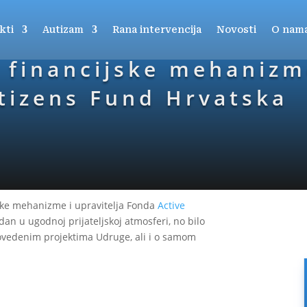
kti
Autizam
Rana intervencija
Novosti
O nam
 financijske mehanizme
itizens Fund Hrvatska
jske mehanizme i upravitelja Fonda
Active
 dan u ugodnoj prijateljskoj atmosferi, no bilo
provedenim projektima Udruge, ali i o samom