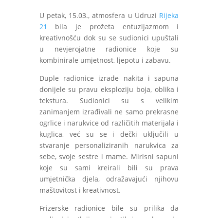
U petak, 15.03., atmosfera u Udruzi
Rijeka
21
bila je prožeta entuzijazmom i
kreativnošću dok su se sudionici upuštali
u nevjerojatne radionice koje su
kombinirale umjetnost, ljepotu i zabavu.
Duple radionice izrade nakita i sapuna
donijele su pravu eksploziju boja, oblika i
tekstura. Sudionici su s velikim
zanimanjem izrađivali ne samo prekrasne
ogrlice i narukvice od različitih materijala i
kuglica, već su se i dečki uključili u
stvaranje personaliziranih narukvica za
sebe,
svoje sestre i mame. Mirisni sapuni
koje su sami kreirali bili su prava
umjetnička djela, odražavajući njihovu
maštovitost i kreativnost.
Frizerske radionice bile su prilika da