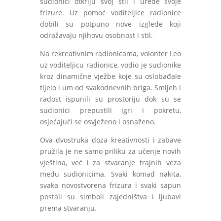
sudionici otkriju svoj stil i urede svoje
frizure. Uz pomoć voditeljice radionice
dobili su potpuno nove izglede koji
odražavaju njihovu osobnost i stil.
Na rekreativnim radionicama, volonter Leo
uz voditeljicu radionice, vodio je sudionike
kroz dinamične vježbe koje su oslobađale
tijelo i um od svakodnevnih briga. Smijeh i
radost ispunili su prostoriju dok su se
sudionici prepustili igri i pokretu,
osjećajući se osvježeno i osnaženo.
Ova dvostruka doza kreativnosti i zabave
pružila je ne samo priliku za učenje novih
vještina, već i za stvaranje trajnih veza
među sudionicima. Svaki komad nakita,
svaka novostvorena frizura i svaki sapun
postali su simboli zajedništva i ljubavi
prema stvaranju.