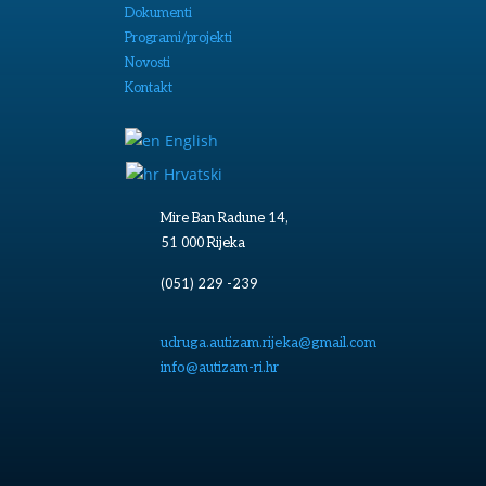
Dokumenti
Programi/projekti
Novosti
Kontakt
English
Hrvatski
Mire Ban Radune 14,
51 000 Rijeka
(051) 229 -239
udruga.autizam.rijeka@gmail.com
info@autizam-ri.hr