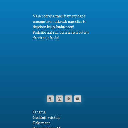
Udruga za skrb autističnih osoba je
korisnica institucionalne podrške
Nacionalne zaklade za razvoj civilnoga
društva za stabilizaciju i/ili razvoj
udruge.
Vaša podrška znači nam mnogo i
omogućava nastavak napretka te
doprinos boljoj budućnosti!
Podržite naš rad doniranjem putem
skeniranja koda!