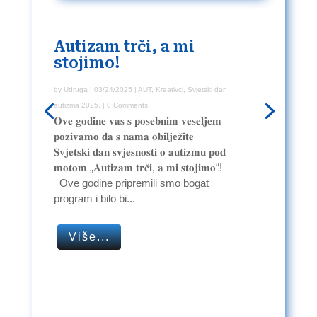
Autizam trči, a mi
stojimo!
by
Udruga
|
03/24/2025
|
AUT
,
Kreativci
,
Svjetski dan
autizma 2025.
| 0 Comments
𝐎𝐯𝐞 𝐠𝐨𝐝𝐢𝐧𝐞 𝐯𝐚𝐬 𝐬 𝐩𝐨𝐬𝐞𝐛𝐧𝐢𝐦 𝐯𝐞𝐬𝐞𝐥𝐣𝐞𝐦
𝐩𝐨𝐳𝐢𝐯𝐚𝐦𝐨 𝐝𝐚 𝐬 𝐧𝐚𝐦𝐚 𝐨𝐛𝐢𝐥𝐣𝐞𝐳̌𝐢𝐭𝐞
𝐒𝐯𝐣𝐞𝐭𝐬𝐤𝐢 𝐝𝐚𝐧 𝐬𝐯𝐣𝐞𝐬𝐧𝐨𝐬𝐭𝐢 𝐨 𝐚𝐮𝐭𝐢𝐳𝐦𝐮 𝐩𝐨𝐝
𝐦𝐨𝐭𝐨𝐦 „𝐀𝐮𝐭𝐢𝐳𝐚𝐦 𝐭𝐫𝐜̌𝐢, 𝐚 𝐦𝐢 𝐬𝐭𝐨𝐣𝐢𝐦𝐨“! ⁣
⁣ ⁣ Ove godine pripremili smo bogat
program i bilo bi...
Više...
Udruga
12/04/2024
Inkluzija
Kreativci