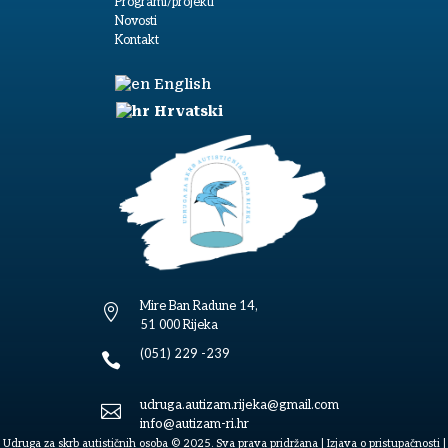
O nama
Godišnji izvještaji
Dokumenti
Programi/projekti
Novosti
Kontakt
English
Hrvatski
Mire Ban Radune 14,

51 000 Rijeka