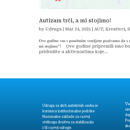
Autizam trči, a mi stojimo!
by
Udruga
|
Mar 24, 2025
|
AUT
,
Kreativci
,
S
𝐎𝐯𝐞 𝐠𝐨𝐝𝐢𝐧𝐞 𝐯𝐚𝐬 𝐬 𝐩𝐨𝐬𝐞𝐛𝐧𝐢𝐦 𝐯𝐞𝐬𝐞𝐥𝐣𝐞𝐦 𝐩𝐨𝐳𝐢𝐯𝐚𝐦𝐨 𝐝𝐚 𝐬 𝐧
𝐦𝐢 𝐬𝐭𝐨𝐣𝐢𝐦𝐨“! ⁣ ⁣ ⁣ Ove godine pripremi
pridružite u aktivnostima koje...
Va
Udruga za skrb autističnih osoba je
om
korisnica institucionalne podrške
dop
Nacionalne zaklade za razvoj
Po
civilnoga društva za stabilizaciju
sk
i/ili razvoj udruge.