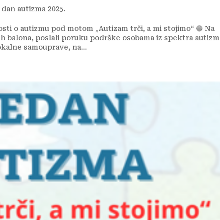
 dan autizma 2025.
nosti o autizmu pod motom „Autizam trči, a mi stojimo“ 🔵 Na
ih balona, poslali poruku podrške osobama iz spektra autizm
okalne samouprave, na...