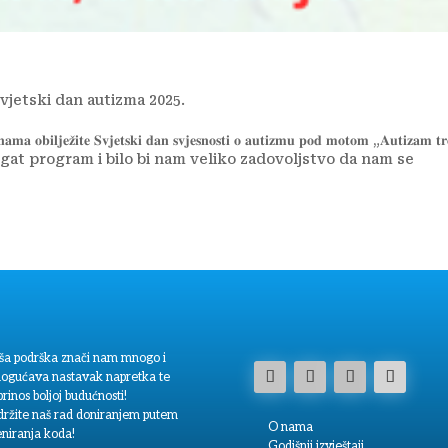
vjetski dan autizma 2025.
𝐚𝐦𝐚 𝐨𝐛𝐢𝐥𝐣𝐞𝐳̌𝐢𝐭𝐞 𝐒𝐯𝐣𝐞𝐭𝐬𝐤𝐢 𝐝𝐚𝐧 𝐬𝐯𝐣𝐞𝐬𝐧𝐨𝐬𝐭𝐢 𝐨 𝐚𝐮𝐭𝐢𝐳𝐦𝐮 𝐩𝐨𝐝 𝐦𝐨𝐭𝐨𝐦 „𝐀𝐮𝐭𝐢𝐳𝐚𝐦 𝐭𝐫
li smo bogat program i bilo bi nam veliko zadovoljstvo da nam se
ša podrška znači nam mnogo i
ogućava nastavak napretka te
rinos boljoj budućnosti!
držite naš rad doniranjem putem
O nama
eniranja koda!
Godišnji izvještaji