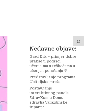
a
Kontakt
Zavolontiraj!
Nedavne objave:
Grad Krk – primjer dobre
prakse u podršci
učenicima s teškoćama u
učenju i ponašanju 💙
Predstavljanje programa
Obiteljska mreža
Postavljanje
interaktivnog panela
ZdravKom u Domu
zdravlja Varaždinske
županije