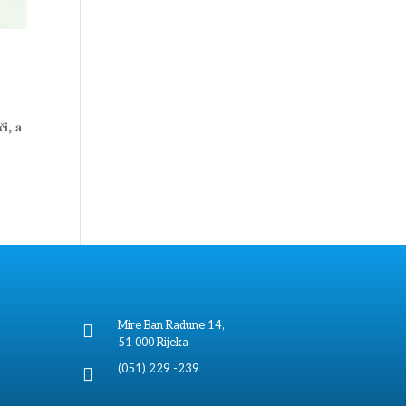
̌𝐢, 𝐚
Mire Ban Radune 14,

51 000 Rijeka
(051) 229 -239
