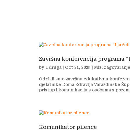
Udruga
Program i proje
Završna konferencija programa “I 
by
Udruga
|
Oct 21, 2025
|
Miz
,
Zagovaranje
Održali smo završnu edukativnu konferenci
djelatnike Doma Zdravlja Varaždinske Župa
pristup i komunikaciju s osobama s poreme
Komunikator pilence