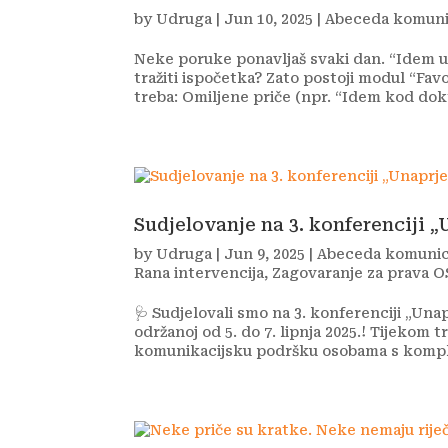
by
Udruga
|
Jun 10, 2025
|
Abeceda komuni
Neke poruke ponavljaš svaki dan. “Idem u 
tražiti ispočetka? Zato postoji modul “Favor
treba: Omiljene priče (npr. “Idem kod dokt
Sudjelovanje na 3. konferenciji 
by
Udruga
|
Jun 9, 2025
|
Abeceda komunic
Rana intervencija
,
Zagovaranje za prava O
🩺 Sudjelovali smo na 3. konferenciji „Un
održanoj od 5. do 7. lipnja 2025.! Tijekom 
komunikacijsku podršku osobama s komple