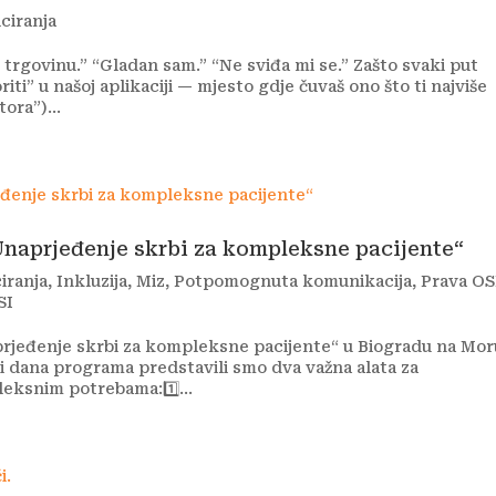
ciranja
trgovinu.” “Gladan sam.” “Ne sviđa mi se.” Zašto svaki put
iti” u našoj aplikaciji — mjesto gdje čuvaš ono što ti najviše
ora”)...
„Unaprjeđenje skrbi za kompleksne pacijente“
iranja
,
Inkluzija
,
Miz
,
Potpomognuta komunikacija
,
Prava OS
SI
aprjeđenje skrbi za kompleksne pacijente“ u Biogradu na Mor
tri dana programa predstavili smo dva važna alata za
ksnim potrebama:1️⃣...