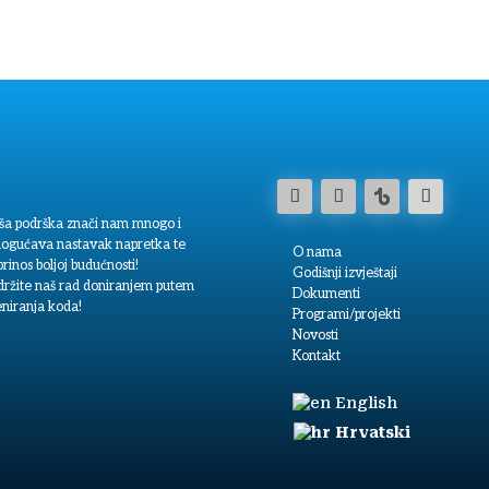
ša podrška znači nam mnogo i
ogućava nastavak napretka te
O nama
rinos boljoj budućnosti!
Godišnji izvještaji
držite naš rad doniranjem putem
Dokumenti
eniranja koda!
Programi/projekti
Novosti
Kontakt
English
Hrvatski