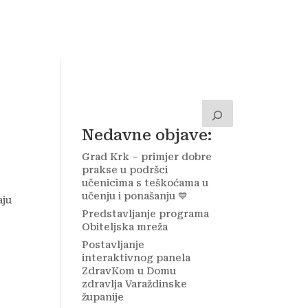
a
Kontakt
Zavolontiraj!
Nedavne objave:
Grad Krk – primjer dobre
prakse u podršci
učenicima s teškoćama u
učenju i ponašanju 💙
aju
Predstavljanje programa
Obiteljska mreža
Postavljanje
interaktivnog panela
ZdravKom u Domu
zdravlja Varaždinske
županije