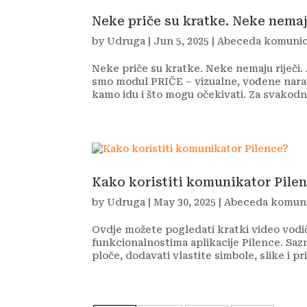
Neke priče su kratke. Neke nemaju
by
Udruga
|
Jun 5, 2025
|
Abeceda komunic
Neke priče su kratke. Neke nemaju riječi. Al
smo modul PRIČE – vizualne, vođene narati
kamo idu i što mogu očekivati. Za svakodn
Kako koristiti komunikator Pile
by
Udruga
|
May 30, 2025
|
Abeceda komuni
Ovdje možete pogledati kratki video vodi
funkcionalnostima aplikacije Pilence. Sazn
ploče, dodavati vlastite simbole, slike i pr