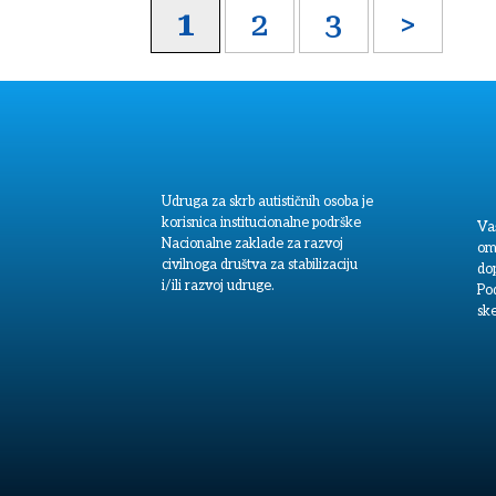
1
2
3
>
Udruga za skrb autističnih osoba je
korisnica institucionalne podrške
Va
Nacionalne zaklade za razvoj
om
civilnoga društva za stabilizaciju
dop
i/ili razvoj udruge.
Po
sk