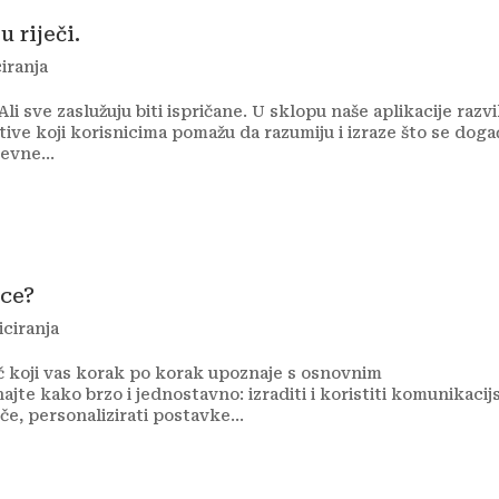
 riječi.
iranja
i sve zaslužuju biti ispričane. U sklopu naše aplikacije razvi
ve koji korisnicima pomažu da razumiju i izraze što se doga
evne...
nce?
ciranja
č koji vas korak po korak upoznaje s osnovnim
ajte kako brzo i jednostavno: izraditi i koristiti komunikacij
iče, personalizirati postavke...