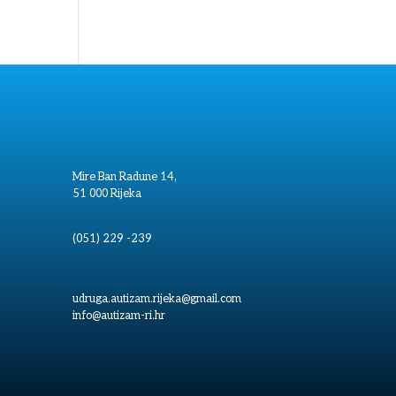
Mire Ban Radune 14,
51 000 Rijeka
(051) 229 -239
udruga.autizam.rijeka@gmail.com
info@autizam-ri.hr