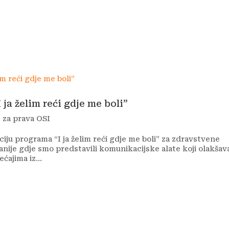
kti
Autizam
Rana intervencija
Novosti
O nam
ja želim reći gdje me boli”
 za prava OSI
ju programa “I ja želim reći gdje me boli” za zdravstvene
nije gdje smo predstavili komunikacijske alate koji olakšav
ćajima iz...