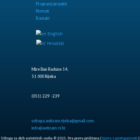
Programi/projekti
Novosti
Kontakt
English
Hrvatski
Mire Ban Radune 14,
51 000 Rijeka
(051) 229 -239
udruga.autizam.rijeka@gmail.com
info@autizam-ri.hr
Udruga za skrb autističnih osoba © 2025. Sva prava pridržana |
Izjava o pristupačnosti
|