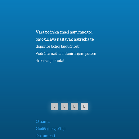
Vaša podrška znači nam mnogo i
omogućava nastavak napretka te
doprinos boljoj budućnosti!
Podržite naš rad doniranjem putem
skeniranja koda!
O nama
Godišnji izvještaji
Dokumenti