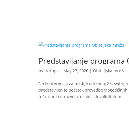
Udruga
Program i proje
Predstavljanje programa 
by
Udruga
|
May 27, 2026
|
Obiteljska mreža
Na konferenciji za medije održanoj 26. svibnja 
predstavljen je početak provedbe trogodišnjih 
teškoćama u razvoju, osobe s invaliditetom...