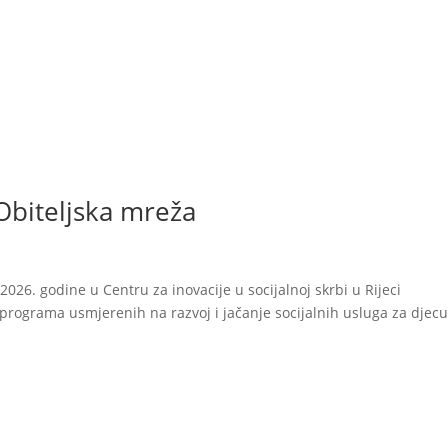
kti
Autizam
Rana intervencija
Novosti
O nam
Obiteljska mreža
2026. godine u Centru za inovacije u socijalnoj skrbi u Rijeci
programa usmjerenih na razvoj i jačanje socijalnih usluga za djecu