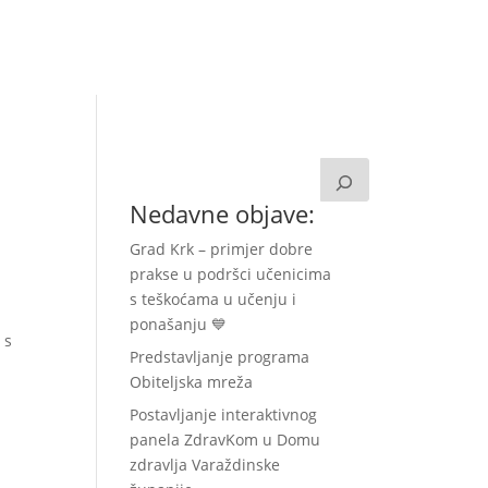
a
Kontakt
Zavolontiraj!
Nedavne objave:
Grad Krk – primjer dobre
prakse u podršci učenicima
s teškoćama u učenju i
ponašanju 💙
 s
Predstavljanje programa
Obiteljska mreža
Postavljanje interaktivnog
panela ZdravKom u Domu
zdravlja Varaždinske