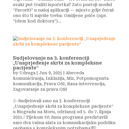
svaki put tražiti ispočetka? Zato postoji modul
“Favoriti” u našoj aplikaciji — mjesto gdje čuvaš
ono što ti najviše treba: Omiljene priče (npr.
“Idem kod doktora”)...
Sudjelovanje na 3. konferenciji
„Unaprjeđenje skrbi za kompleksne
pacijente“
by
Udruga
|
Jun 9, 2025
|
Abeceda
komuniciranja
,
Inkluzija
,
Miz
,
Potpomognuta
komunikacija
,
Prava OSI
,
Rana intervencija
,
Zagovaranje za prava OSI
🩺 Sudjelovali smo na 3. konferenciji
„Unaprjeđenje skrbi za kompleksne pacijente“
u Biogradu na Moru, održanoj od 5. do 7. lipnja
2025.! Tijekom tri dana programa predstavili
smo dva važna alata za komunikacijsku podršku
osobama s kompleksnim potrebama:1️⃣...