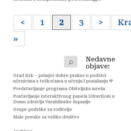
<
1
2
3
>
Kr
»
Nedavne
objave:
Grad Krk – primjer dobre prakse u podršci
učenicima s teškoćama u učenju i ponašanju 💙
Predstavljanje programa Obiteljska mreža
Postavljanje interaktivnog panela ZdravKom u
Domu zdravlja Varaždinske županije
Grupe podrške za roditelje
Male poruke za veliko društvo