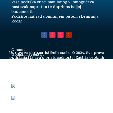
Vaša podrška znači nam mnogo i omogućava
nastavak napretka te doprinos boljoj
budućnosti!
Podržite naš rad doniranjem putem skeniranja
koda!
O nama
Udruga za skrb autističnih osoba © 2025. Sva prava
Godišnji izvještaji
pridržana |
Izjava o pristupačnosti
|
Zaštita osobnih
Dokumenti
podataka
|
Politika zaštita prava djece i OSI-a
Programi/projekti
Izrada starnice financirana putem Institucionalne podrške
Novosti
Nacionalne zaklade za razvoj civilnoga društva za
Kontakt
stabilizaciju i/ili razvoj udruge
English
Hrvatski