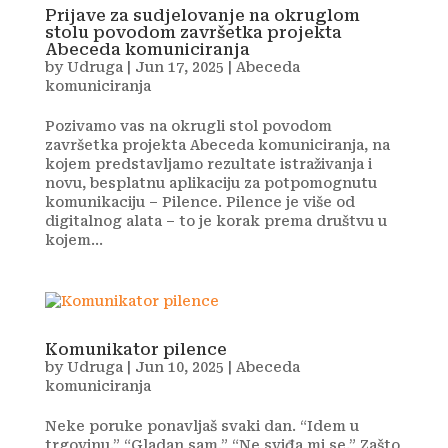
Prijave za sudjelovanje na okruglom
stolu povodom završetka projekta
Abeceda komuniciranja
by
Udruga
|
Jun 17, 2025
|
Abeceda
komuniciranja
Pozivamo vas na okrugli stol povodom
završetka projekta Abeceda komuniciranja, na
kojem predstavljamo rezultate istraživanja i
novu, besplatnu aplikaciju za potpomognutu
komunikaciju – Pilence. Pilence je više od
digitalnog alata – to je korak prema društvu u
kojem...
Komunikator pilence
by
Udruga
|
Jun 10, 2025
|
Abeceda
komuniciranja
Neke poruke ponavljaš svaki dan. “Idem u
trgovinu.” “Gladan sam.” “Ne sviđa mi se.” Zašto