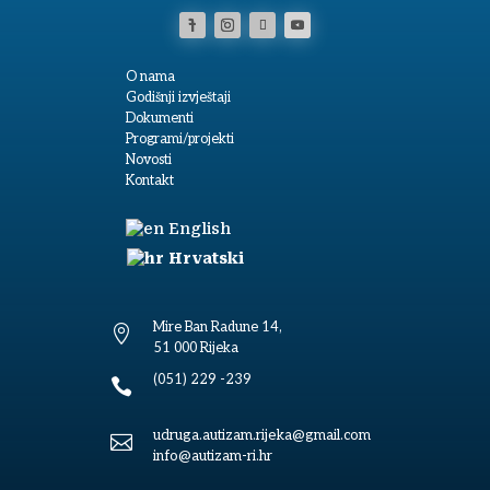
O nama
Godišnji izvještaji
Dokumenti
Programi/projekti
Novosti
Kontakt
English
Hrvatski
Mire Ban Radune 14,

51 000 Rijeka
(051) 229 -239

udruga.autizam.rijeka@gmail.com

info@autizam-ri.hr