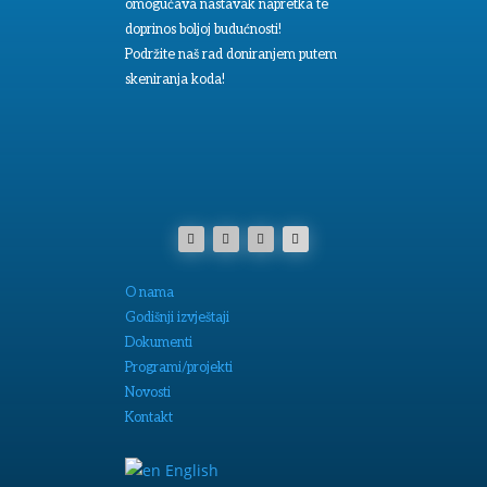
omogućava nastavak napretka te
doprinos boljoj budućnosti!
Podržite naš rad doniranjem putem
skeniranja koda!
O nama
Godišnji izvještaji
Dokumenti
Programi/projekti
Novosti
Kontakt
English