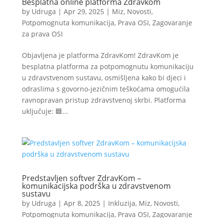
Besplatna online platforma Zdravkom
by
Udruga
|
Apr 29, 2025
|
Miz
,
Novosti
,
Potpomognuta komunikacija
,
Prava OSI
,
Zagovaranje
za prava OSI
Objavljena je platforma ZdravKom! ZdravKom je
besplatna platforma za potpomognutu komunikaciju
u zdravstvenom sustavu, osmišljena kako bi djeci i
odraslima s govorno-jezičnim teškoćama omogućila
ravnopravan pristup zdravstvenoj skrbi. Platforma
uključuje: 🟦...
Predstavljen softver ZdravKom –
komunikacijska podrška u zdravstvenom
sustavu
by
Udruga
|
Apr 8, 2025
|
Inkluzija
,
Miz
,
Novosti
,
Potpomognuta komunikacija
,
Prava OSI
,
Zagovaranje