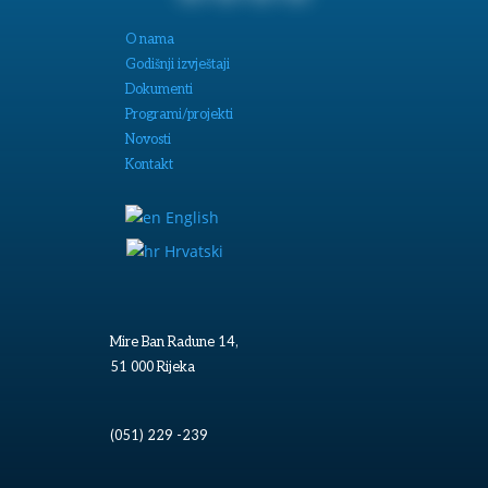
O nama
Godišnji izvještaji
Dokumenti
Programi/projekti
Novosti
Kontakt
English
Hrvatski
Mire Ban Radune 14,
51 000 Rijeka
(051) 229 -239