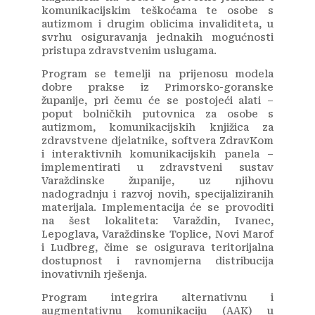
komunikacijskim teškoćama te osobe s
autizmom i drugim oblicima invaliditeta, u
svrhu osiguravanja jednakih mogućnosti
pristupa zdravstvenim uslugama.
Program se temelji na prijenosu modela
dobre prakse iz Primorsko-goranske
županije, pri čemu će se postojeći alati –
poput bolničkih putovnica za osobe s
autizmom, komunikacijskih knjižica za
zdravstvene djelatnike, softvera ZdravKom
i interaktivnih komunikacijskih panela –
implementirati u zdravstveni sustav
Varaždinske županije, uz njihovu
nadogradnju i razvoj novih, specijaliziranih
materijala. Implementacija će se provoditi
na šest lokaliteta: Varaždin, Ivanec,
Lepoglava, Varaždinske Toplice, Novi Marof
i Ludbreg, čime se osigurava teritorijalna
dostupnost i ravnomjerna distribucija
inovativnih rješenja.
Program integrira alternativnu i
augmentativnu komunikaciju (AAK) u