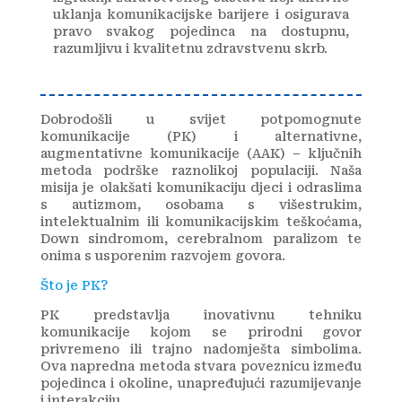
uklanja komunikacijske barijere i osigurava
pravo svakog pojedinca na dostupnu,
razumljivu i kvalitetnu zdravstvenu skrb.
Dobrodošli u svijet potpomognute
komunikacije (PK) i alternativne,
augmentativne komunikacije (AAK) – ključnih
metoda podrške raznolikoj populaciji. Naša
misija je olakšati komunikaciju djeci i odraslima
s autizmom, osobama s višestrukim,
intelektualnim ili komunikacijskim teškoćama,
Down sindromom, cerebralnom paralizom te
onima s usporenim razvojem govora.
Što je PK?
PK predstavlja inovativnu tehniku
komunikacije kojom se prirodni govor
privremeno ili trajno nadomješta simbolima.
Ova napredna metoda stvara poveznicu između
pojedinca i okoline, unapređujući razumijevanje
i interakciju.