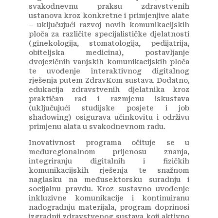
svakodnevnu praksu zdravstvenih
ustanova kroz konkretne i primjenjive alate
– uključujući razvoj novih komunikacijskih
ploča za različite specijalističke djelatnosti
(ginekologija, stomatologija, pedijatrija,
obiteljska medicina), postavljanje
dvojezičnih vanjskih komunikacijskih ploča
te uvođenje interaktivnog digitalnog
rješenja putem ZdravKom sustava. Dodatno,
edukacija zdravstvenih djelatnika kroz
praktičan rad i razmjenu iskustava
(uključujući studijske posjete i job
shadowing) osigurava učinkovitu i održivu
primjenu alata u svakodnevnom radu.
Inovativnost programa očituje se u
međuregionalnom prijenosu znanja,
integriranju digitalnih i fizičkih
komunikacijskih rješenja te snažnom
naglasku na međusektorsku suradnju i
socijalnu pravdu. Kroz sustavno uvođenje
inkluzivne komunikacije i kontinuiranu
nadogradnju materijala, program doprinosi
izgradnji zdravstvenog sustava koji aktivno