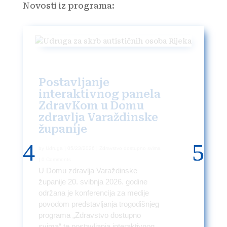
Novosti iz programa:
Studijsko putovanje
varaždinskih
partnera u Rijeci
by
Udruga
|
04/03/2026
|
Zdravstvo dostupno svima
| 0 Comments
Djelatnici Doma zdravlja Varaždinske
županije i Opće bolnice Varaždin
sudjelovali su na trodnevnom
studijskom putovanju u Rijeci, gdje
smo u suradnji s KBC-om Rijeka,
imali priliku razmijeniti...