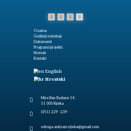
O nama
Godišnji izvještaji
Dokumenti
Programi/projekti
Novosti
Kontakt
English
Hrvatski
Mire Ban Radune 14,

51 000 Rijeka
(051) 229 -239

udruga.autizam.rijeka@gmail.com
