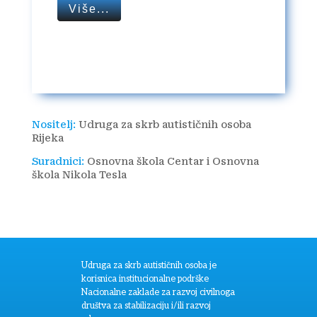
Više...
Nositelj:
Udruga za skrb autističnih osoba
Rijeka
Suradnici:
Osnovna škola Centar i Osnovna
škola Nikola Tesla
Udruga za skrb autističnih osoba je
korisnica institucionalne podrške
Nacionalne zaklade za razvoj civilnoga
društva za stabilizaciju i/ili razvoj