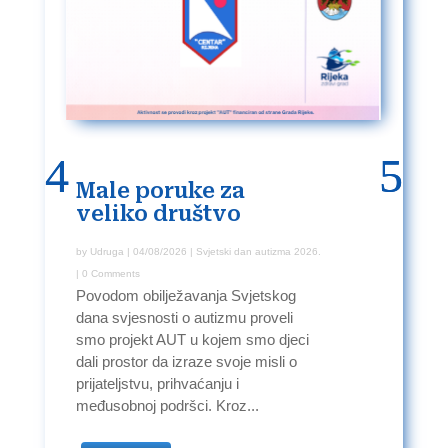
Male poruke za
Udruga
04/03/2026
Inkluzija
Novosti
Svjetski
veliko društvo
dan autizma 2026.
by
Udruga
|
04/08/2026
|
Svjetski dan autizma 2026.
| 0 Comments
Povodom obilježavanja Svjetskog
dana svjesnosti o autizmu proveli
smo projekt AUT u kojem smo djeci
dali prostor da izraze svoje misli o
prijateljstvu, prihvaćanju i
međusobnoj podršci. Kroz...