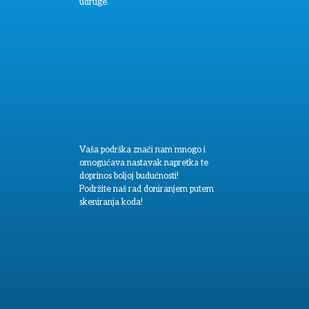
udruge.
Vaša podrška znači nam mnogo i
omogućava nastavak napretka te
doprinos boljoj budućnosti!
Podržite naš rad doniranjem putem
skeniranja koda!