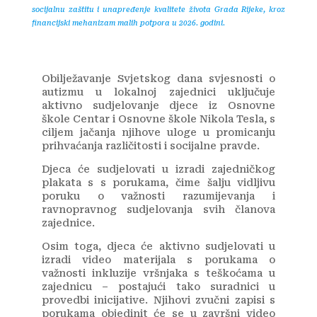
socijalnu zaštitu i unapređenje kvalitete života Grada Rijeke, kroz
financijski mehanizam malih potpora u 2026. godini.
Obilježavanje Svjetskog dana svjesnosti o
autizmu u lokalnoj zajednici uključuje
aktivno sudjelovanje djece iz Osnovne
škole Centar i Osnovne škole Nikola Tesla, s
ciljem jačanja njihove uloge u promicanju
prihvaćanja različitosti i socijalne pravde.
Djeca će sudjelovati u izradi zajedničkog
plakata s s porukama, čime šalju vidljivu
poruku o važnosti razumijevanja i
ravnopravnog sudjelovanja svih članova
zajednice.
Osim toga, djeca će aktivno sudjelovati u
izradi video materijala s porukama o
važnosti inkluzije vršnjaka s teškoćama u
zajednicu – postajući tako suradnici u
provedbi inicijative. Njihovi zvučni zapisi s
porukama objedinit će se u završni video