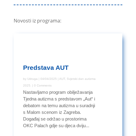
Novosti iz programa:
Predstava AUT
by
Udruga
|
04/04/2025
|
AUT
,
Svjetski dan autizma
2025.
| 0 Comments
Nastavljamo program obilježavanja
Tjedna autizma s predstavom „Aut“ i
debatom na temu autizma u suradnji
s Malom scenom iz Zagreba.
Događaj se održao u prostorima
OKC Palach gdje su djeca dviju...