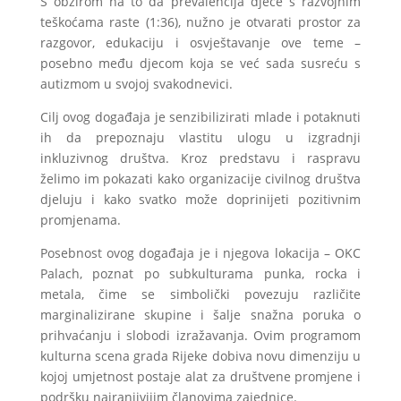
S obzirom na to da prevalencija djece s razvojnim
teškoćama raste (1:36), nužno je otvarati prostor za
razgovor, edukaciju i osvještavanje ove teme –
posebno među djecom koja se već sada susreću s
autizmom u svojoj svakodnevici.
Cilj ovog događaja je senzibilizirati mlade i potaknuti
ih da prepoznaju vlastitu ulogu u izgradnji
inkluzivnog društva. Kroz predstavu i raspravu
želimo im pokazati kako organizacije civilnog društva
djeluju i kako svatko može doprinijeti pozitivnim
promjenama.
Posebnost ovog događaja je i njegova lokacija – OKC
Palach, poznat po subkulturama punka, rocka i
metala, čime se simbolički povezuju različite
marginalizirane skupine i šalje snažna poruka o
prihvaćanju i slobodi izražavanja. Ovim programom
kulturna scena grada Rijeke dobiva novu dimenziju u
kojoj umjetnost postaje alat za društvene promjene i
podršku najranjivijim članovima zajednice.