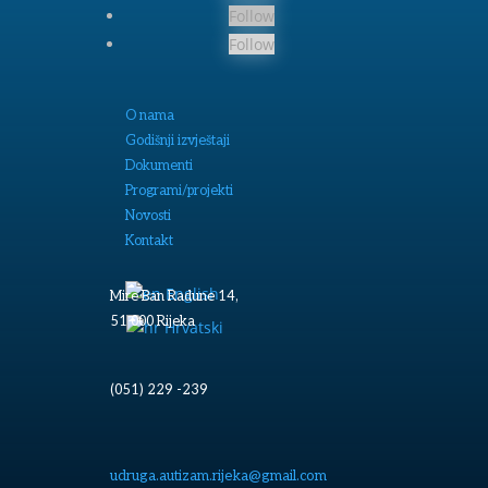
Follow
Follow
O nama
Godišnji izvještaji
Dokumenti
Programi/projekti
Novosti
Kontakt
English
Mire Ban Radune 14,
51 000 Rijeka
Hrvatski
(051) 229 -239
udruga.autizam.rijeka@gmail.com