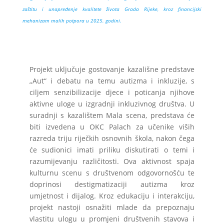
zaštitu i unapređenje kvalitete života Grada Rijeke, kroz financijski
mehanizam malih potpora u 2025. godini.
Projekt uključuje gostovanje kazališne predstave
„Aut“ i debatu na temu autizma i inkluzije, s
ciljem senzibilizacije djece i poticanja njihove
aktivne uloge u izgradnji inkluzivnog društva. U
suradnji s kazalištem Mala scena, predstava će
biti izvedena u OKC Palach za učenike viših
razreda triju riječkih osnovnih škola, nakon čega
će sudionici imati priliku diskutirati o temi i
razumijevanju različitosti. Ova aktivnost spaja
kulturnu scenu s društvenom odgovornošću te
doprinosi destigmatizaciji autizma kroz
umjetnost i dijalog. Kroz edukaciju i interakciju,
projekt nastoji osnažiti mlade da prepoznaju
vlastitu ulogu u promjeni društvenih stavova i