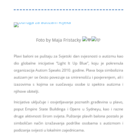
Foto by Maja Fristacky
Plavi baloni se puštaju za Svjetski dan svjesnosti o autizmu kao
dio globalne inicijative “Light It Up Blue”, koju je pokrenula
organizacija Autism Speaks 2010. godine. Plava boja simbolizira
autizam jer se često povezuje sa smirenošću i povjerenjem, ali i
izazovima s kojima se suočavaju osobe iz spektra autizma i
njihove obitelji.
Inicijativa uključuje i osvjetljavanje poznatih građevina u plavo,
poput Empire State Buildinga i Opere u Sydneyu, kao i razne
druge aktivnosti širom svijeta. Puštanje plavih balona postalo je
simboličan način izražavanja podrške osobama s autizmom i
podizanja svijesti u lokalnim zajednicama.