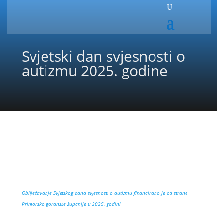
Svjetski dan svjesnosti o
autizmu 2025. godine
Obilježavanje Svjetskog dana svjesnosti o autizmu financirano je od strane
Primorsko goranske županije u 2025. godini