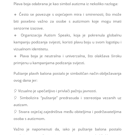
Plava boja odabrana je kao simbol autizma iz nekoliko razloga:
🔹 Često se povezuje s osjećajem mira i smirenosti, što može
biti posebno važno za osobe s autizmom koje mogu imati
senzorne izazove.
🔹 Organizacija Autism Speaks, koja je pokrenula globalnu
kampanju podizanja svijesti, koristi plavu boju u svom logotipu i
vizualnom identitetu.
🔹 Plava boja je neutralna i univerzalna, što olakšava široku
primjenu u kampanjama podizanja svijesti.
Puštanje plavih balona postalo je simboličan način obilježavanja
ovog dana jer:
🎈 Vizualno je upečatljivo i privlači pažnju javnosti.
🎈 Simbolizira “puštanje” predrasuda i stereotipa vezanih uz
autizam.
🎈 Stvara osjećaj zajedništva među obiteljima i podržavateljima
osoba s autizmom.
Važno je napomenuti da, iako je puštanje balona postalo