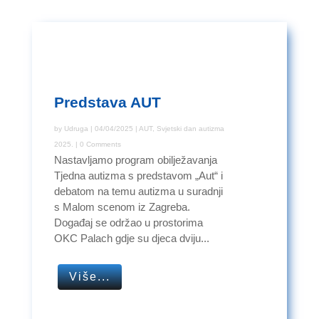
Predstava AUT
by
Udruga
|
04/04/2025
|
AUT
,
Svjetski dan autizma
2025.
| 0 Comments
Nastavljamo program obilježavanja
Tjedna autizma s predstavom „Aut“ i
debatom na temu autizma u suradnji
s Malom scenom iz Zagreba.
Događaj se održao u prostorima
OKC Palach gdje su djeca dviju...
Više...