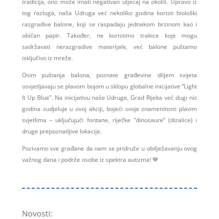
tradicija, ono može imati negativan utjecaj na okoliš. Upravo iz
tog razloga, naša Udruga već nekoliko godina koristi biološki
razgradive balone, koji se raspadaju jednakom brzinom kao i
običan papir. Također, ne koristimo trakice koje mogu
sadržavati nerazgradive materijale, već balone puštamo
isključivo iz mreže.
Osim puštanja balona, poznate građevine diljem svijeta
osvjetljavaju se plavom bojom u sklopu globalne inicijative “Light
It Up Blue”. Na inicijativu naše Udruge, Grad Rijeka već dugi niz
godina sudjeluje u ovoj akciji, bojeći svoje znamenitosti plavim
svjetlima – uključujući fontane, riječke “dinosaure” (dizalice) i
druge prepoznatljive lokacije.
Pozivamo sve građane da nam se pridruže u obilježavanju ovog
važnog dana i podrže osobe iz spektra autizma! 💙
Novosti: