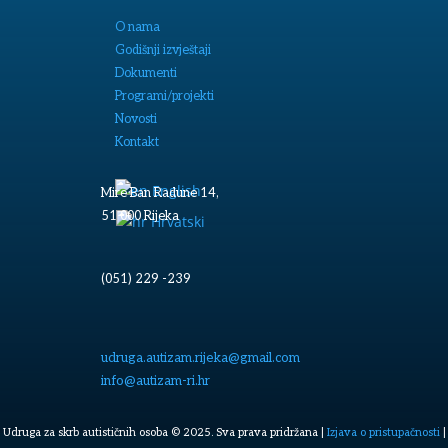
O nama
Godišnji izvještaji
Dokumenti
Programi/projekti
Novosti
Kontakt
English
Mire Ban Radune 14,
51 000 Rijeka
Hrvatski
(051) 229 -239
udruga.autizam.rijeka@gmail.com
info@autizam-ri.hr
Udruga za skrb autističnih osoba © 2025. Sva prava pridržana |
Izjava o pristupačnosti
|