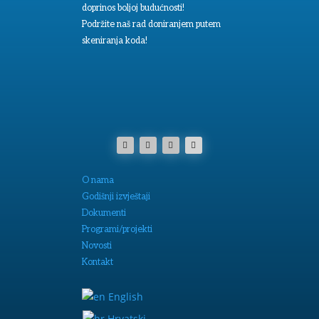
doprinos boljoj budućnosti!
Podržite naš rad doniranjem putem
skeniranja koda!
O nama
Godišnji izvještaji
Dokumenti
Programi/projekti
Novosti
Kontakt
English
Hrvatski