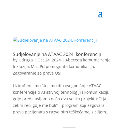
Sudjelovanje na ATAAC 2024. konferenciji
by
Udruga
|
Oct 24, 2024
|
Abeceda komuniciranja
,
Inkluzija
,
Miz
,
Potpomognuta komunikacija
,
Zagovaranje za prava OSI
Uzbuđeni smo što smo dio ovogodišnje ATAAC
konferencije o Asistivnoj tehnologiji i komunikaciji,
gdje predstavljamo naša dva velika projekta: “I ja
želim reći gdje me boli” – program koji zagovara
prava pacijenata s razvojnim teškoćama, s ciljem...