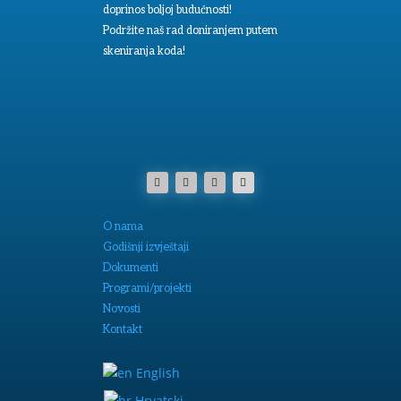
doprinos boljoj budućnosti!
Podržite naš rad doniranjem putem
skeniranja koda!
O nama
Godišnji izvještaji
Dokumenti
Programi/projekti
Novosti
Kontakt
English
Hrvatski