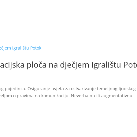
kti
Autizam
Rana intervencija
Novosti
O nam
cijska ploča na dječjem igralištu Po
og pojedinca. Osiguranje uvjeta za ostvarivanje temeljnog ljudskog
oveljom o pravima na komunikaciju. Neverbalnu ili augmentativnu