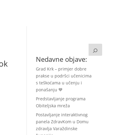
a
Kontakt
Zavolontiraj!
Nedavne objave:
tok
Grad Krk – primjer dobre
prakse u podršci učenicima
s teškoćama u učenju i
ponašanju 💙
Predstavljanje programa
Obiteljska mreža
Postavljanje interaktivnog
panela ZdravKom u Domu
zdravlja Varaždinske