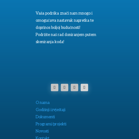
Vaša podrška znači nam mnogo i
omogućava nastavak napretka te
doprinos boljoj budućnosti!
Podržite naš rad doniranjem putem
skeniranja koda!
O nama
Godišnji izvještaji
Dokumenti
Programi/projekti
Novosti
Kontakt