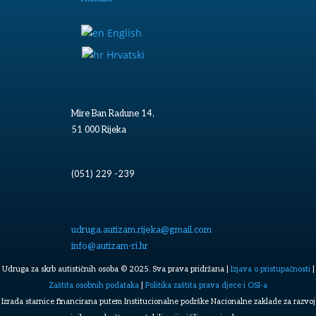
English
Hrvatski
Mire Ban Radune 14,
51 000 Rijeka
(051) 229 -239
udruga.autizam.rijeka@gmail.com
info@autizam-ri.hr
Udruga za skrb autističnih osoba © 2025. Sva prava pridržana |
Izjava o pristupačnosti
|
Zaštita osobnih podataka
|
Politika zaštita prava djece i OSI-a
Izrada starnice financirana putem Institucionalne podrške Nacionalne zaklade za razvoj