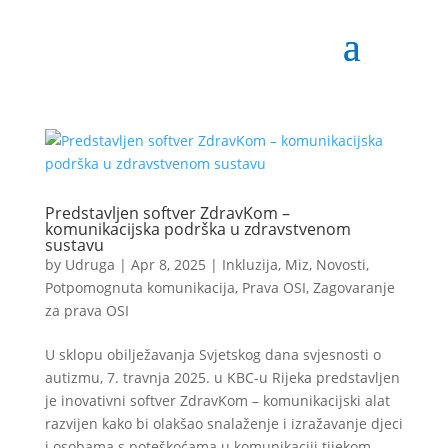
Predstavljen softver ZdravKom –
komunikacijska podrška u zdravstvenom
sustavu
by
Udruga
|
Apr 8, 2025
|
Inkluzija
,
Miz
,
Novosti
,
Potpomognuta komunikacija
,
Prava OSI
,
Zagovaranje
za prava OSI
U sklopu obilježavanja Svjetskog dana svjesnosti o
autizmu, 7. travnja 2025. u KBC-u Rijeka predstavljen
je inovativni softver ZdravKom – komunikacijski alat
razvijen kako bi olakšao snalaženje i izražavanje djeci
i osobama s poteškoćama u komunikaciji tijekom