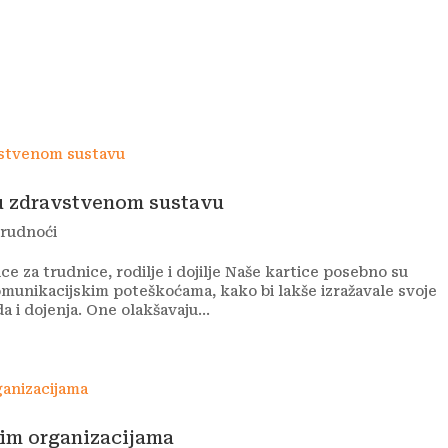
kti
Autizam
Rana intervencija
Novosti
O nam
 u zdravstvenom sustavu
trudnoći
 za trudnice, rodilje i dojilje Naše kartice posebno su
omunikacijskim poteškoćama, kako bi lakše izražavale svoje
 i dojenja. One olakšavaju...
kim organizacijama