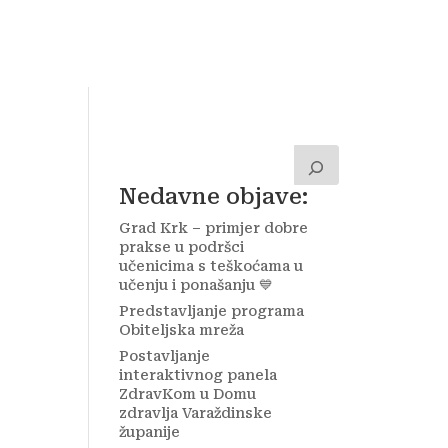
a
Kontakt
Zavolontiraj!
Nedavne objave:
Grad Krk – primjer dobre
prakse u podršci
učenicima s teškoćama u
učenju i ponašanju 💙
Predstavljanje programa
Obiteljska mreža
Postavljanje
interaktivnog panela
ZdravKom u Domu
zdravlja Varaždinske
županije