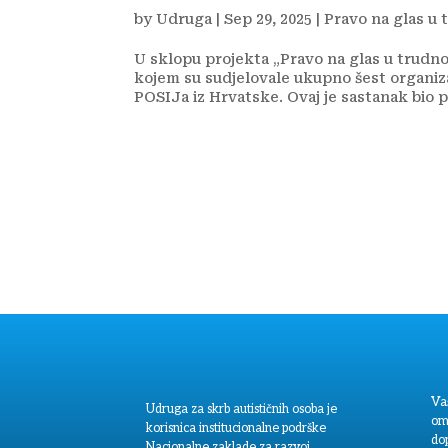
by
Udruga
|
Sep 29, 2025
|
Pravo na glas u 
U sklopu projekta „Pravo na glas u trudno
kojem su sudjelovale ukupno šest organizaci
POSIJa iz Hrvatske. Ovaj je sastanak bio pr
Va
Udruga za skrb autističnih osoba je
om
korisnica institucionalne podrške
dop
Nacionalne zaklade za razvoj