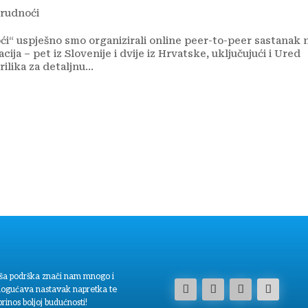
trudnoći
ći“ uspješno smo organizirali online peer-to-peer sastanak 
ja – pet iz Slovenije i dvije iz Hrvatske, uključujući i Ured
ilika za detaljnu...
ša podrška znači nam mnogo i
ogućava nastavak napretka te
rinos boljoj budućnosti!