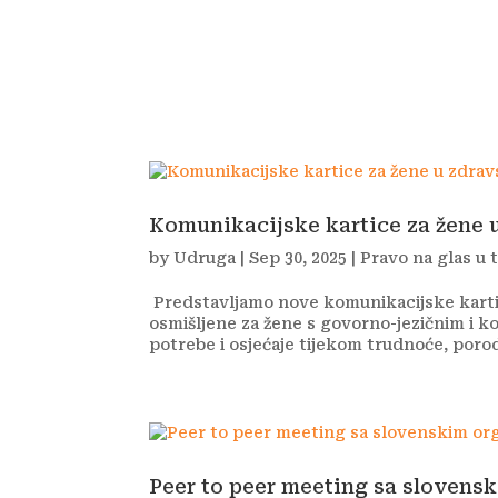
Udruga
Program i proje
Komunikacijske kartice za žene
by
Udruga
|
Sep 30, 2025
|
Pravo na glas u 
Predstavljamo nove komunikacijske kartice
osmišljene za žene s govorno-jezičnim i k
potrebe i osjećaje tijekom trudnoće, poroda
Peer to peer meeting sa slovens