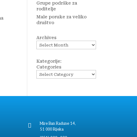
Grupe podrške za
roditelje
Male poruke za veliko
na
društvo
Archives
Kategorije:
Categories
Mire Ban Radune 14,

51 000 Rijeka